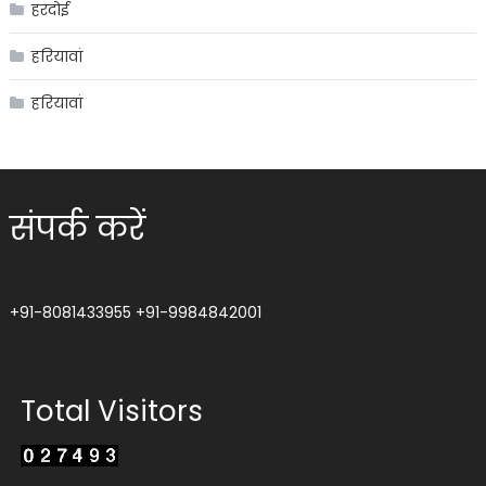
हरदोई
हरियावां
हरियावां
संपर्क करें
+91-8081433955
+91-9984842001
Total Visitors