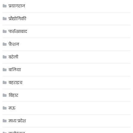
प्रयागराज
प्रौद्योगिकी
फर्रुखाबाद
फ़ैशन
बरेली
बलिया
बहराइच
बिहार
मऊ
मध्य प्रदेश