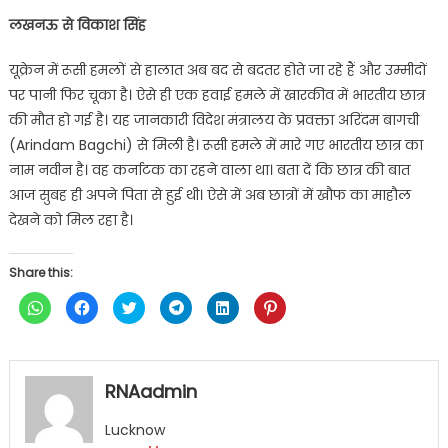
लखनऊ से विकाश सिंह
यूक्रेन में रूसी हमलों से हालात अब बद से बदतर होते जा रहे हैं और उम्मीदों
पर पानी फिर चूका है। ऐसे ही एक हवाई हमले में खारकीव में भारतीय छात्र
की मौत हो गई है। यह जानकारी विदेश मंत्रालय के प्रवक्ता अरिंदम बागची
(Arindam Bagchi) से मिली है। रूसी हमले में मारे गए भारतीय छात्र का
नाम नवीन है। वह कर्नाटक का रहने वाला था। बता दें कि छात्र की बात
आज सुबह ही अपने पिता से हुई थी। ऐसे में अब छात्रों में खौफ का माहौल
देखने को मिल रहा है।
Share this:
Click
Click
Click
Click
Click
Click
to
to
to
to
to
to
share
share
share
share
share
share
on
on
on
on
on
on
WhatsApp
Facebook
Twitter
Telegram
LinkedIn
Pinterest
(Opens
(Opens
(Opens
(Opens
(Opens
(Opens
in
in
in
in
in
in
RNAadmin
new
new
new
new
new
new
window)
window)
window)
window)
window)
window)
Lucknow