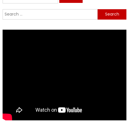
for:
Search
for: