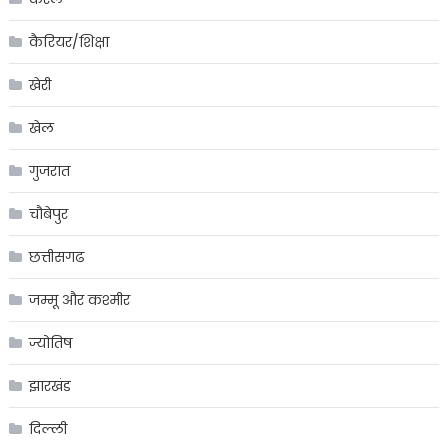
कैरियर/शिक्षा
खेरी
खेल
गुजरात
चौबेपुर
छत्तीसगढ
जम्मू और कश्मीर
ज्योतिष
झारखंड
दिल्ली