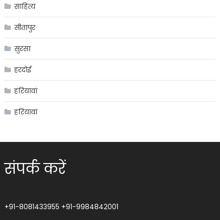
साहित्य
सीतापुर
सुरसा
हरदोई
हरियावां
हरियावां
संपर्क करें
+91-8081433955
+91-9984842001