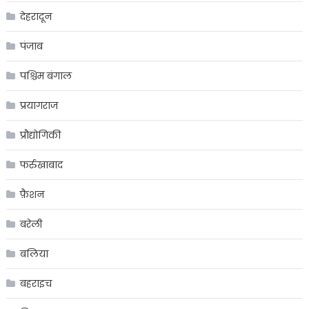
देहरादून
पंजाब
पश्चिम बंगाल
प्रयागराज
प्रौद्योगिकी
फर्रुखाबाद
फ़ैशन
बरेली
बलिया
बहराइच