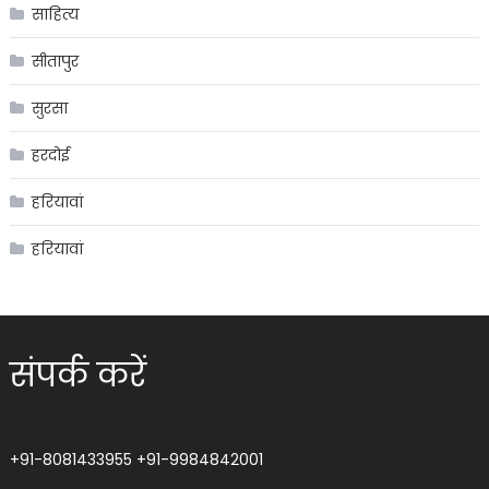
साहित्य
सीतापुर
सुरसा
हरदोई
हरियावां
हरियावां
संपर्क करें
+91-8081433955
+91-9984842001