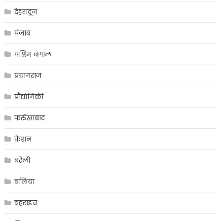
देहरादून
पंजाब
पश्चिम बंगाल
प्रयागराज
प्रौद्योगिकी
फर्रुखाबाद
फ़ैशन
बरेली
बलिया
बहराइच