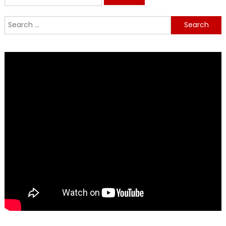
for:
Search
for: