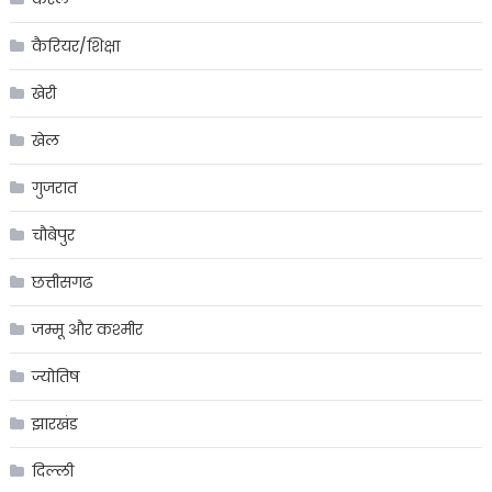
कैरियर/शिक्षा
खेरी
खेल
गुजरात
चौबेपुर
छत्तीसगढ
जम्मू और कश्मीर
ज्योतिष
झारखंड
दिल्ली