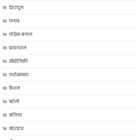
देहरादून
पंजाब
पश्चिम बंगाल
प्रयागराज
प्रौद्योगिकी
फर्रुखाबाद
फ़ैशन
बरेली
बलिया
बहराइच