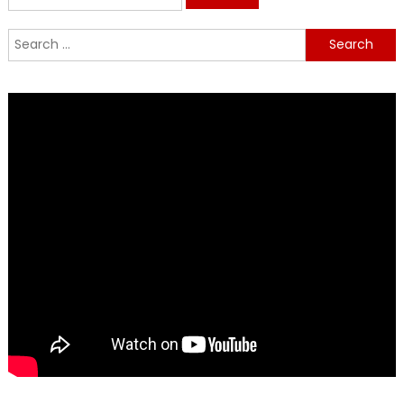
for:
Search
for: