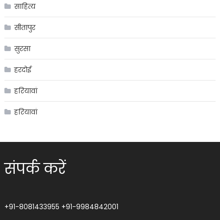
साहित्य
सीतापुर
सुरसा
हरदोई
हरियावां
हरियावां
संपर्क करें
+91-8081433955
+91-9984842001