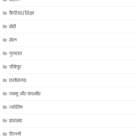
कैरियर/शिक्षा
खेरी
खेल
गुजरात
चौबेपुर
छत्तीसगढ
जम्मू और कश्मीर
ज्योतिष
झारखंड
दिल्ली