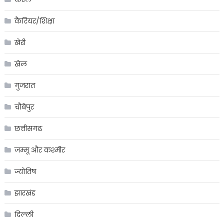
कैरियर/शिक्षा
खेरी
खेल
गुजरात
चौबेपुर
छत्तीसगढ
जम्मू और कश्मीर
ज्योतिष
झारखंड
दिल्ली