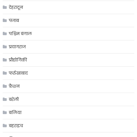
देहरादून
पंजाब
पश्चिम बंगाल
प्रयागराज
प्रौद्योगिकी
फर्रुखाबाद
फ़ैशन
बरेली
बलिया
बहराइच