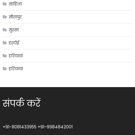
साहित्य
सीतापुर
सुरसा
हरदोई
हरियावां
हरियावां
संपर्क करें
+91-8081433955
+91-9984842001