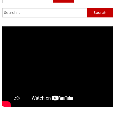
for:
Search
for: