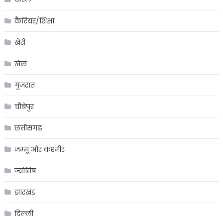
कैरियर/शिक्षा
खेरी
खेल
गुजरात
चौबेपुर
छत्तीसगढ
जम्मू और कश्मीर
ज्योतिष
झारखंड
दिल्ली