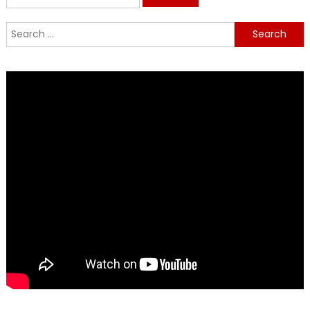
for:
Search
for: