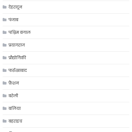
देहरादून
पंजाब
पश्चिम बंगाल
प्रयागराज
प्रौद्योगिकी
फर्रुखाबाद
फ़ैशन
बरेली
बलिया
बहराइच