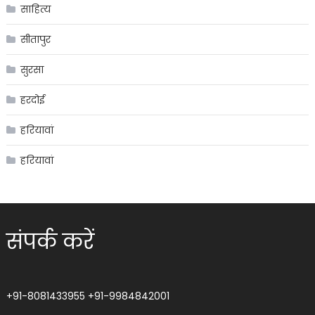
साहित्य
सीतापुर
सुरसा
हरदोई
हरियावां
हरियावां
संपर्क करें
+91-8081433955
+91-9984842001