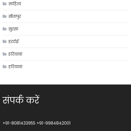
साहित्य
सीतापुर
सुरसा
हरदोई
हरियावां
हरियावां
संपर्क करें
+91-8081433955
+91-9984842001