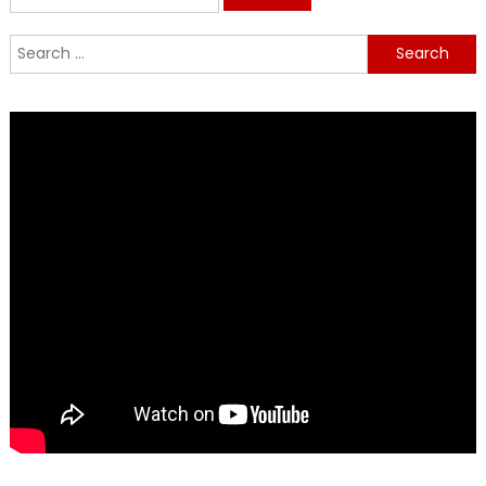
for:
Search
for: