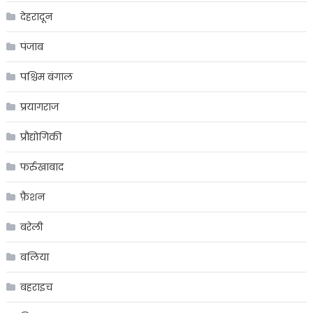
देहरादून
पंजाब
पश्चिम बंगाल
प्रयागराज
प्रौद्योगिकी
फर्रुखाबाद
फ़ैशन
बरेली
बलिया
बहराइच