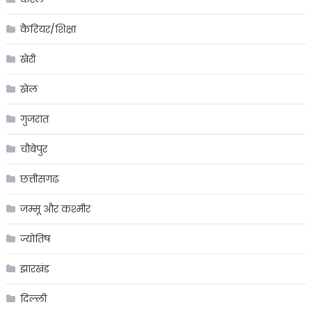
कैरियर/शिक्षा
खेरी
खेल
गुजरात
चौबेपुर
छत्तीसगढ
जम्मू और कश्मीर
ज्योतिष
झारखंड
दिल्ली