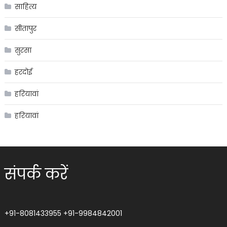
साहित्य
सीतापुर
सुरसा
हरदोई
हरियावां
हरियावां
संपर्क करें
+91-8081433955
+91-9984842001