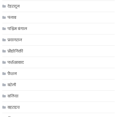
देहरादून
पंजाब
पश्चिम बंगाल
प्रयागराज
प्रौद्योगिकी
फर्रुखाबाद
फ़ैशन
बरेली
बलिया
बहराइच