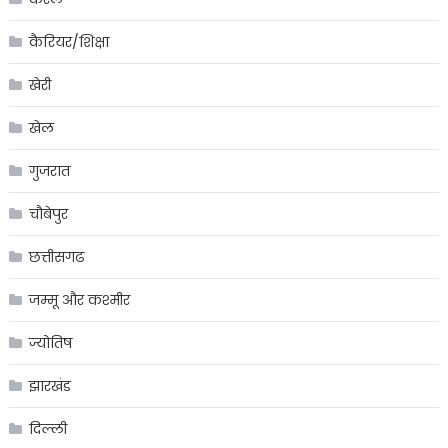
कैरियर/शिक्षा
खेरी
खेल
गुजरात
चौबेपुर
छत्तीसगढ
जम्मू और कश्मीर
ज्योतिष
झारखंड
दिल्ली