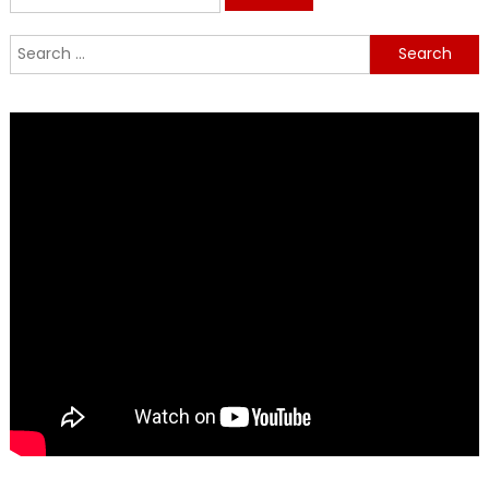
for:
Search
for: