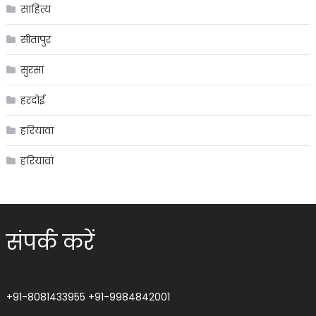
साहित्य
सीतापुर
सुरसा
हरदोई
हरियावां
हरियावां
संपर्क करें
+91-8081433955
+91-9984842001