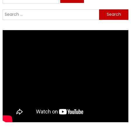
for:
Search
for: