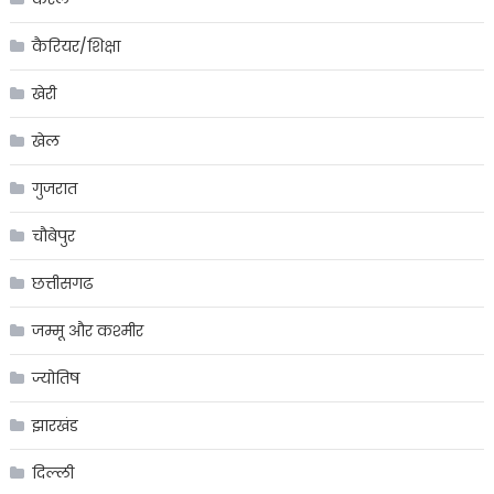
कैरियर/शिक्षा
खेरी
खेल
गुजरात
चौबेपुर
छत्तीसगढ
जम्मू और कश्मीर
ज्योतिष
झारखंड
दिल्ली