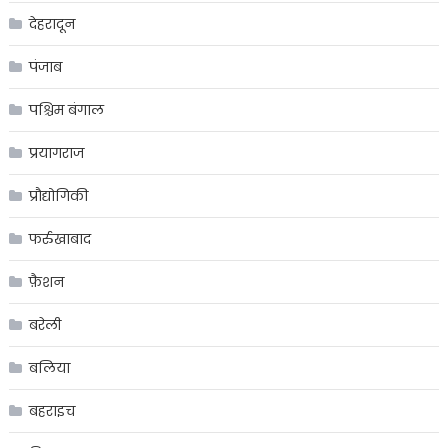
देहरादून
पंजाब
पश्चिम बंगाल
प्रयागराज
प्रौद्योगिकी
फर्रुखाबाद
फ़ैशन
बरेली
बलिया
बहराइच