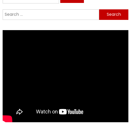
for:
Search
for: