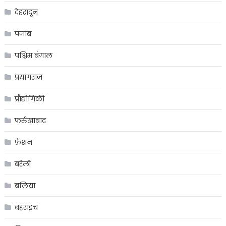
देहरादून
पंजाब
पश्चिम बंगाल
प्रयागराज
प्रौद्योगिकी
फर्रुखाबाद
फ़ैशन
बरेली
बलिया
बहराइच