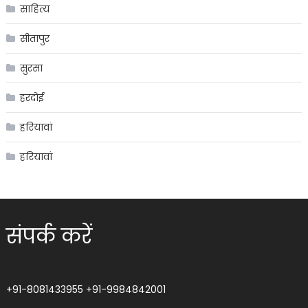
साहित्य
सीतापुर
सुरसा
हरदोई
हरियावां
हरियावां
संपर्क करें
+91-8081433955
+91-9984842001