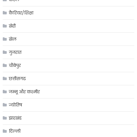
कैरियर/शिक्षा
खेरी
खेल
गुजरात
चौबेपुर
छत्तीसगढ
जम्मू और कश्मीर
ज्योतिष
झारखंड
दिल्ली