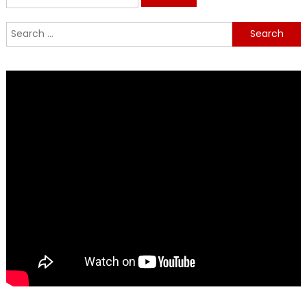
for:
Search
for: