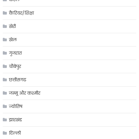
कैरियर/शिक्षा
खेरी
खेल
गुजरात
चौबेपुर
छत्तीसगढ
जम्मू और कश्मीर
ज्योतिष
झारखंड
दिल्ली