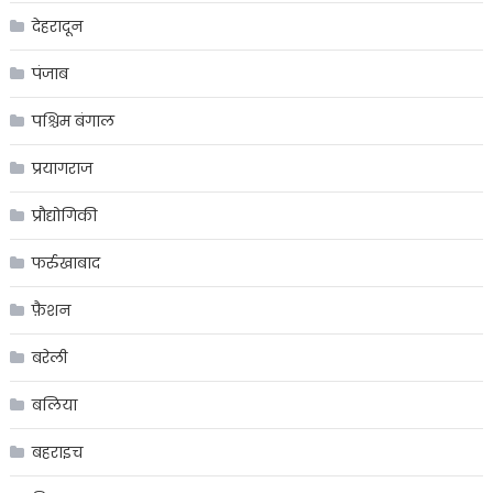
देहरादून
पंजाब
पश्चिम बंगाल
प्रयागराज
प्रौद्योगिकी
फर्रुखाबाद
फ़ैशन
बरेली
बलिया
बहराइच