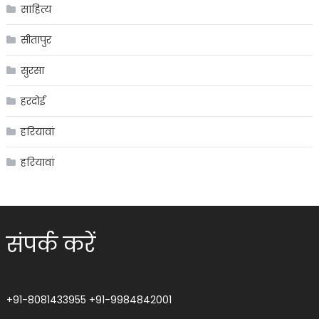
साहित्य
सीतापुर
सुरसा
हरदोई
हरियावां
हरियावां
संपर्क करें
+91-8081433955
+91-9984842001