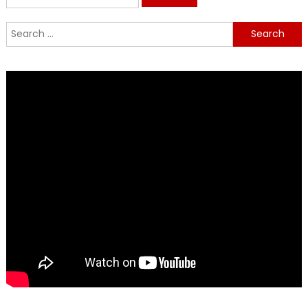
for:
Search
for: