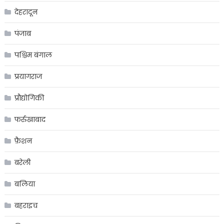
देहरादून
पंजाब
पश्चिम बंगाल
प्रयागराज
प्रौद्योगिकी
फर्रुखाबाद
फ़ैशन
बरेली
बलिया
बहराइच