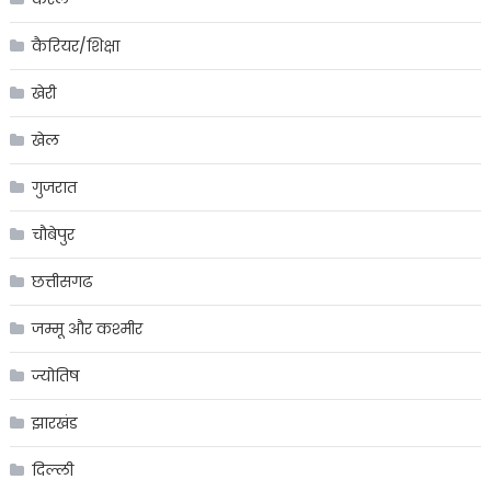
कैरियर/शिक्षा
खेरी
खेल
गुजरात
चौबेपुर
छत्तीसगढ
जम्मू और कश्मीर
ज्योतिष
झारखंड
दिल्ली