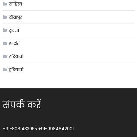
साहित्य
सीतापुर
सुरसा
हरदोई
हरियावां
हरियावां
संपर्क करें
+91-8081433955
+91-9984842001