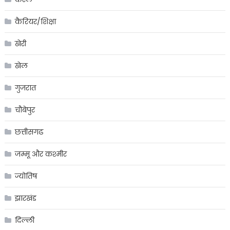
कैरियर/शिक्षा
खेरी
खेल
गुजरात
चौबेपुर
छत्तीसगढ
जम्मू और कश्मीर
ज्योतिष
झारखंड
दिल्ली