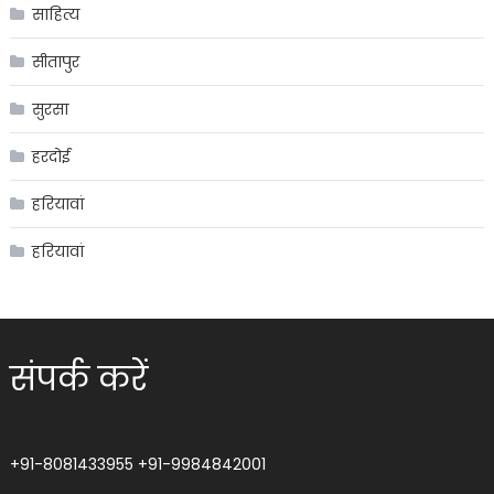
साहित्य
सीतापुर
सुरसा
हरदोई
हरियावां
हरियावां
संपर्क करें
+91-8081433955
+91-9984842001