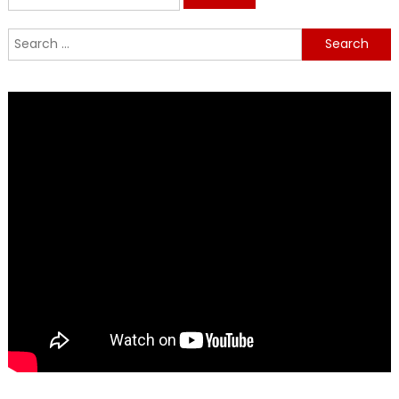
for:
Search
for: