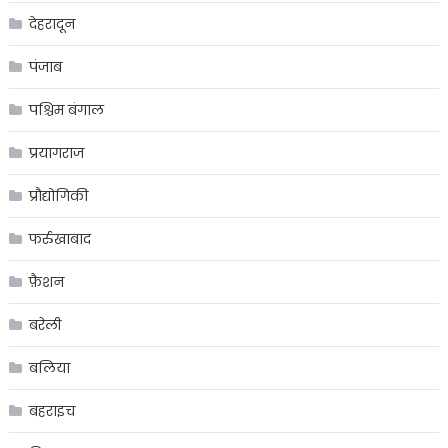
देहरादून
पंजाब
पश्चिम बंगाल
प्रयागराज
प्रौद्योगिकी
फर्रुखाबाद
फ़ैशन
बरेली
बलिया
बहराइच