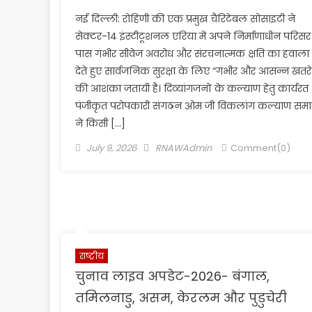
नई दिल्ली: रोहिणी की एक प्रमुख चैरिटेबल सोसाइटी ने
सेक्टर-14 इंस्टीटूशनल एरिया में अपने निर्माणाधीन परिसर
पास गंभीर सीवेज अवरोध और संरचनात्मक क्षति का हवाला
देते हुए सार्वजनिक सुरक्षा के लिए “गंभीर और आसन्न खतरे
की आशंका जतायी है। दिव्यांगजनों के कल्याण हेतु कार्यरत
पंजीकृत परोपकारी संगठन ओम जी विकलांग कल्याण सम
ने किसी […]
Posted
Author
July 9, 2026
RNAWAdmin
Comment(0)
on
राष्ट्रीय
चुनाव लाइव अपडेट-2026- बंगाल,
तमिलनाडु, असम, केरलम और पुडुचेरी