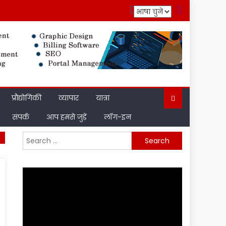
प्रौद्योगिकी
व्यापार
यात्रा
संपर्क
आप हमसे जुड़ें
लॉग-इन
Search
for: