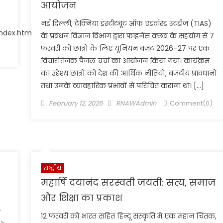
आयोजन
नई दिल्ली, टेक्निया इंस्टीट्यूट ऑफ एडवांस्ड स्टडीज (TIAS)
index.htm
के प्रबंधन विज्ञान विभाग द्वारा फाइनेंस क्लब के सहयोग से 7
फरवरी को छात्रों के लिए यूनियन बजट 2026–27 पर एक
विचारोत्तेजक पैनल चर्चा का आयोजन किया गया। कार्यक्रम
का उद्देश्य छात्रों को देश की आर्थिक नीतियों, बजटीय प्रावधानों
तथा उनके व्यावहारिक प्रभावों से परिचित कराना था। […]
Posted
Author
February 12, 2026
RNAWAdmin
Comment(0)
on
राष्ट्रीय
महार्षि दयानंद सरस्वती जयंती: सत्य, समाज
और शिक्षा का प्रकाश
ी
12 फरवरी को भारत सहित हिन्दू संस्कृति में एक महान चिंतक,