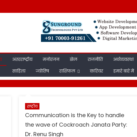
ीय
अंतरराष्ट्रीय
मनोरंजन
खेल
राजनीति
अर्थव्यवस्था
साहित्य
ज्योतिष
राशिफल
करियर
हमारे बारे में
राष्ट्रीय
Communication is the Key to handle
the wave of Cockroach Janata Party:
Dr. Renu Singh