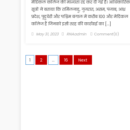
मेडिकल कॉलेज की मान्यता रद्द कर दी गई है। आधिकारिक
सूत्रों ने बताया कि तमिलनाडु, गुजरात, असम, पंजाब, आंध्र
प्रदेश, पुडुचेरी और पश्चिम बंगाल में करीब 100 और मेडिकल
कॉलेज हैं जिनको इसी तरह की कार्रवाई का […]
Posted
Author
May 31, 2023
RNAadmin
Comment(0)
on
Posts
1
2
…
16
Next
pagination