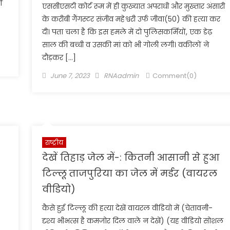
ं
एससीएसटी कोर्ट रूम में ही कुख्यात अपराधी और मुख्तार अंसारी
के करीबी गैंगस्टर संजीव महेश्वरी उर्फ जीवा(50) की हत्या कर
दी। पता चला है कि इस हमले में दो पुलिसकर्मियों, एक डेढ़
साल की बच्ची व उसकी मां को भी गोली लगी। वकीलों ने
दौड़कर […]
Posted
Author
June 7, 2023
RNAadmin
Comment(0)
on
राष्ट्रीय
देखें तिहाड़ जेल में-: कितनी आसानी से हुआ
टिल्लू ताजपुरिया का जेल में मर्डर (वायरल
वीडियो)
कैसे हुई टिल्लू की हत्या देखें वायरल वीडियो में (चेतावनी-
दृश्य भीभत्स है कमजोर दिल वाले न देखें) (यह वीडियो सोशल