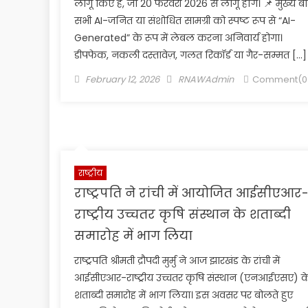
लागू किए हैं, जो 20 फरवरी 2026 से लागू होंगे। 📌 मुख्य बात
सभी AI-जनित या संशोधित सामग्री को स्पष्ट रूप से “AI-
Generated” के रूप में लेबल करना अनिवार्य होगा।
डीपफेक, नकली दस्तावेज़, गलत रिकॉर्ड या गैर-सम्मत […]
Posted
Author
February 12, 2026
RNAWAdmin
Comment(0
on
राष्ट्रीय
राष्ट्रपति ने रांची में आयोजित आईसीएआर
राष्ट्रीय उच्चतर कृषि संस्थान के शताब्दी
समारोह में भाग लिया
राष्ट्रपति श्रीमती द्रौपदी मुर्मु ने आज झारखंड के रांची में
आईसीएआर-राष्ट्रीय उच्चतर कृषि संस्थान (एनआईएसए) क
शताब्दी समारोह में भाग लिया। इस अवसर पर बोलते हुए