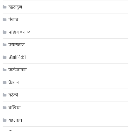
देहरादून
पंजाब
पश्चिम बंगाल
प्रयागराज
प्रौद्योगिकी
फर्रुखाबाद
फ़ैशन
बरेली
बलिया
बहराइच