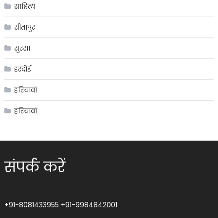
साहित्य
सीतापुर
सुरसा
हरदोई
हरियावां
हरियावां
संपर्क करें
+91-8081433955
+91-9984842001