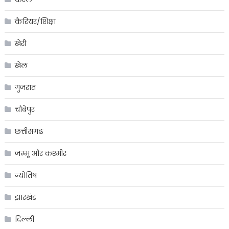
कैरियर/शिक्षा
खेरी
खेल
गुजरात
चौबेपुर
छत्तीसगढ
जम्मू और कश्मीर
ज्योतिष
झारखंड
दिल्ली