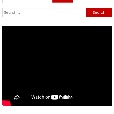
for:
Search
for: