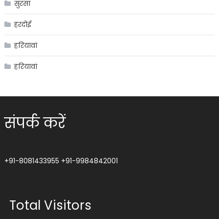
सुरसा
हरदोई
हरियावां
हरियावां
संपर्क करें
+91-8081433955
+91-9984842001
Total Visitors