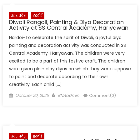
उत्तर प्रदेश
हरदोई
Diwali Rangoli, Painting & Diya Decoration
Activity at SS Central Academy, Hariyawan
Hardoi-To celebrate the spirit of Diwali, a joyful diya
painting and decoration activity was conducted in SS
Central Academy-Hariyawan. The children were very
excited to be a part of this festive craft. The children
were given plain clay diyas on which they were suppose
to paint and decorate according to their own
creativity. Each child […]
Posted
Author
October 20, 2025
RNAadmin
Comment(0)
on
उत्तर प्रदेश
हरदोई