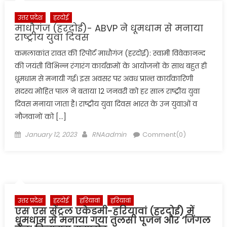
उत्तर प्रदेश
हरदोई
माधौगंज (हरदोई)- ABVP ने धूमधाम से मनाया
राष्ट्रीय युवा दिवस
कमलाकांत रावत की रिपोर्ट माधौगंज (हरदोई): स्वामी विवेकानन्द
की जयंती विभिन्न रंगारंग कार्यक्रमों के आयोजनों के साथ बहुत ही
धूमधाम से मनायी गई। इस अवसर पर अवध प्रान्त कार्यकारिणी
सदस्य मोहित पाल ने बताया 12 जनवरी को हर साल राष्ट्रीय युवा
दिवस मनाया जाता है। राष्ट्रीय युवा दिवस भारत के उन युवाओं व
नौजवानों को […]
Posted
Author
January 12, 2023
RNAadmin
Comment(0)
on
उत्तर प्रदेश
हरदोई
हरियावां
हरियावां
एस एस सेंट्रल एकेडमी-हरियावां (हरदोई) में
धूमधाम से मनाया गया तुलसी पूजन और ‘जिंगल