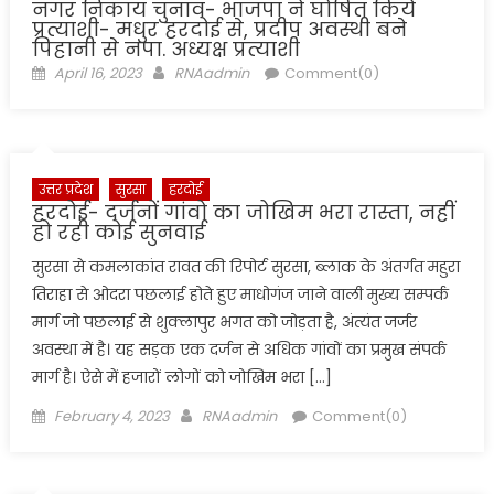
नगर निकाय चुनाव- भाजपा ने घोषित किये
प्रत्याशी- मधुर हरदोई से, प्रदीप अवस्थी बने
पिहानी से नपा. अध्यक्ष प्रत्याशी
Posted
Author
April 16, 2023
RNAadmin
Comment(0)
on
उत्तर प्रदेश
सुरसा
हरदोई
हरदोई- दर्जनों गांवो का जोखिम भरा रास्ता, नहीं
हो रही कोई सुनवाई
सुरसा से कमलाकांत रावत की रिपोर्ट सुरसा, ब्लाक के अंतर्गत महुरा
तिराहा से ओदरा पछलाई होते हुए माधोगंज जाने वाली मुख्य सम्पर्क
मार्ग जो पछलाई से शुक्लापुर भगत को जोड़ता है, अंत्यंत जर्जर
अवस्था में है। यह सड़क एक दर्जन से अधिक गांवों का प्रमुख संपर्क
मार्ग है। ऐसे में हजारों लोगों को जोखिम भरा […]
Posted
Author
February 4, 2023
RNAadmin
Comment(0)
on