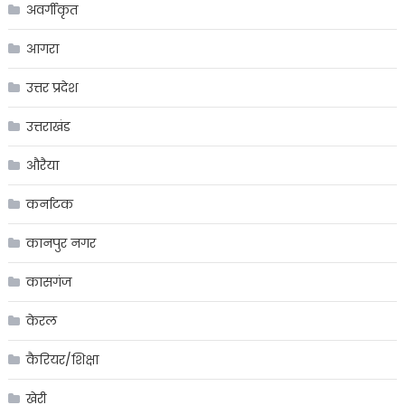
अवर्गीकृत
आगरा
उत्तर प्रदेश
उत्तराखंड
औरैया
कर्नाटक
कानपुर नगर
कासगंज
केरल
कैरियर/शिक्षा
खेरी