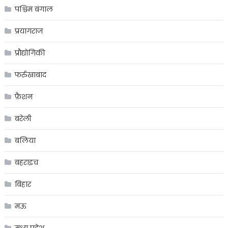
पश्चिम बंगाल
प्रयागराज
प्रौद्योगिकी
फर्रुखाबाद
फ़ैशन
बरेली
बलिया
बहराइच
बिहार
मऊ
मध्य प्रदेश