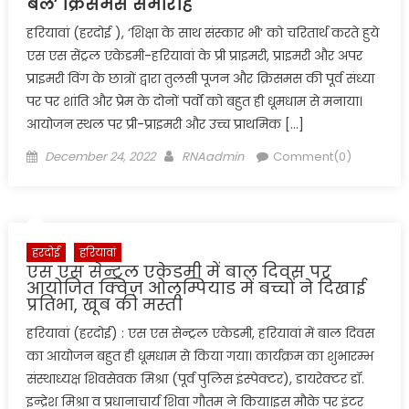
बेल’ क्रिसमस समारोह
हरियावां (हरदोई ), ‘शिक्षा के साथ संस्कार भी‘ को चरितार्थ करते हुये
एस एस सेंट्रल एकेडमी-हरियावां के प्री प्राइमरी, प्राइमरी और अपर
प्राइमरी विंग के छात्रों द्वारा तुलसी पूजन और क्रिसमस की पूर्व संध्या
पर पर शांति और प्रेम के दोनों पर्वों को बहुत ही धूमधाम से मनाया।
आयोजन स्थल पर प्री-प्राइमरी और उच्च प्राथमिक […]
Posted
Author
December 24, 2022
RNAadmin
Comment(0)
on
हरदोई
हरियावां
एस एस सेन्ट्रल एकेडमी में बाल दिवस पर
आयोजित क्विज़ ओलम्पियाड में बच्चों ने दिखाई
प्रतिभा, खूब की मस्ती
हरियावां (हरदोई) : एस एस सेन्ट्रल एकेडमी, हरियावां में बाल दिवस
का आयोजन बहुत ही धूमधाम से किया गया। कार्यक्रम का शुभारम्भ
संस्थाध्यक्ष शिवसेवक मिश्रा (पूर्व पुलिस इंस्पेक्टर), डायरेक्टर डॉ.
इन्द्रेश मिश्रा व प्रधानाचार्य शिवा गौतम ने किया।इस मौके पर इंटर