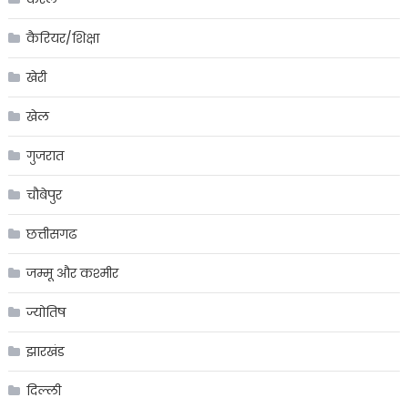
कैरियर/शिक्षा
खेरी
खेल
गुजरात
चौबेपुर
छत्तीसगढ
जम्मू और कश्मीर
ज्योतिष
झारखंड
दिल्ली