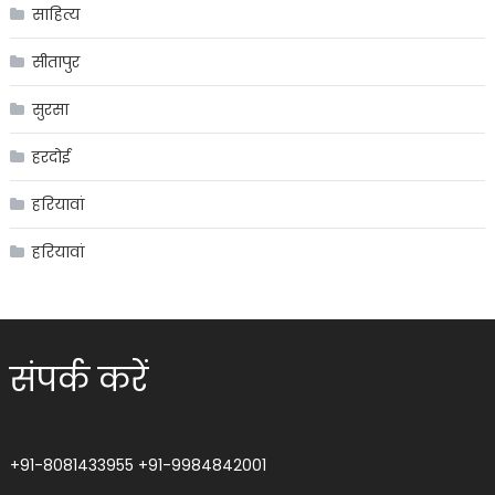
साहित्य
सीतापुर
सुरसा
हरदोई
हरियावां
हरियावां
संपर्क करें
+91-8081433955
+91-9984842001