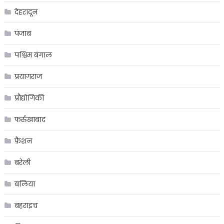
देहरादून
पंजाब
पश्चिम बंगाल
प्रयागराज
प्रौद्योगिकी
फर्रुखाबाद
फ़ैशन
बरेली
बलिया
बहराइच