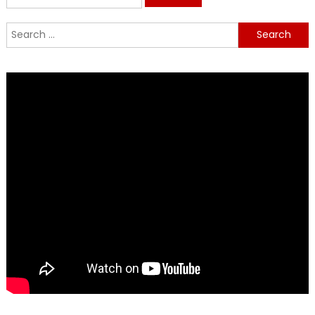
for:
Search
for: