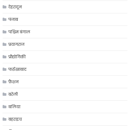
देहरादून
पंजाब
पश्चिम बंगाल
प्रयागराज
प्रौद्योगिकी
फर्रुखाबाद
फ़ैशन
बरेली
बलिया
बहराइच