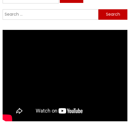
for:
Search
for: