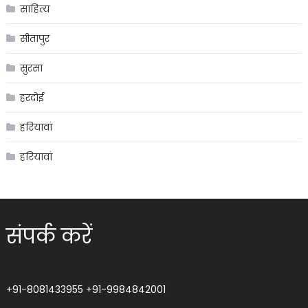
साहित्य
सीतापुर
सुरसा
हरदोई
हरियावां
हरियावां
संपर्क करें
+91-8081433955
+91-9984842001