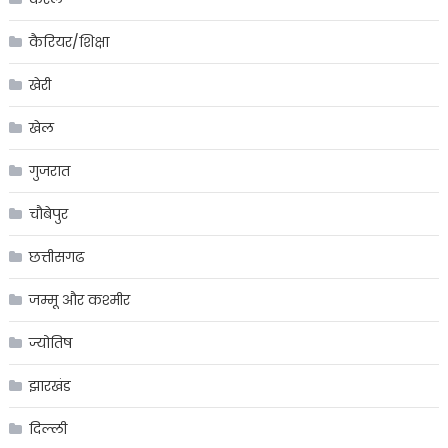
कैरियर/शिक्षा
खेरी
खेल
गुजरात
चौबेपुर
छत्तीसगढ
जम्मू और कश्मीर
ज्योतिष
झारखंड
दिल्ली