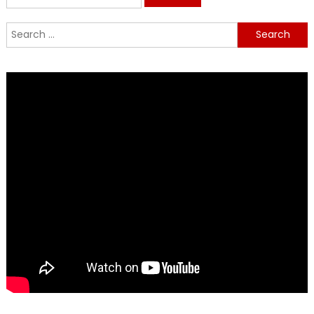
for:
Search
for: