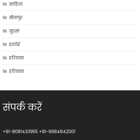
साहित्य
सीतापुर
सुरसा
हरदोई
हरियावां
हरियावां
संपर्क करें
+91-8081433955
+91-9984842001