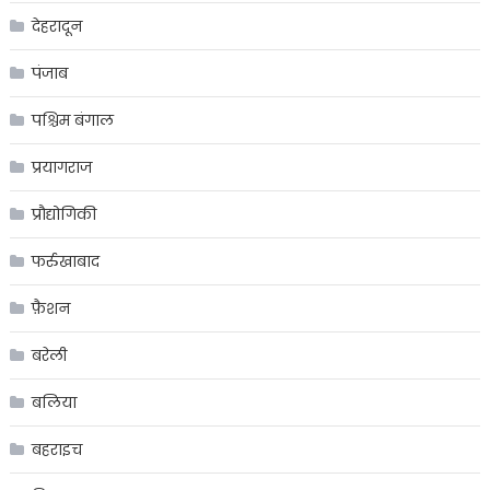
देहरादून
पंजाब
पश्चिम बंगाल
प्रयागराज
प्रौद्योगिकी
फर्रुखाबाद
फ़ैशन
बरेली
बलिया
बहराइच