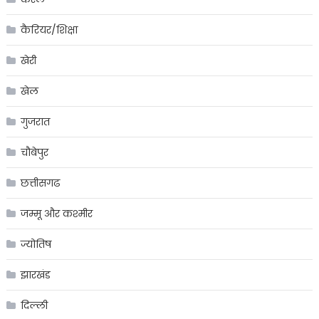
कैरियर/शिक्षा
खेरी
खेल
गुजरात
चौबेपुर
छत्तीसगढ
जम्मू और कश्मीर
ज्योतिष
झारखंड
दिल्ली