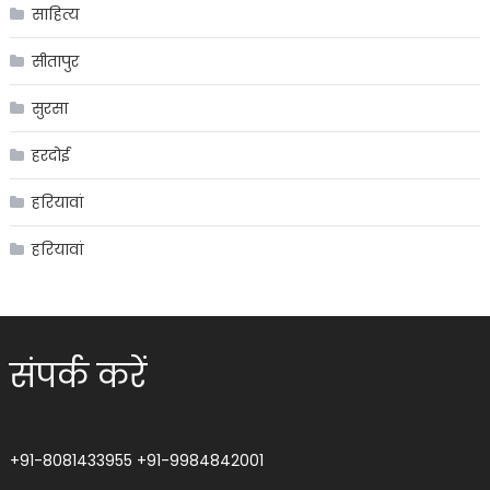
साहित्य
सीतापुर
सुरसा
हरदोई
हरियावां
हरियावां
संपर्क करें
+91-8081433955
+91-9984842001