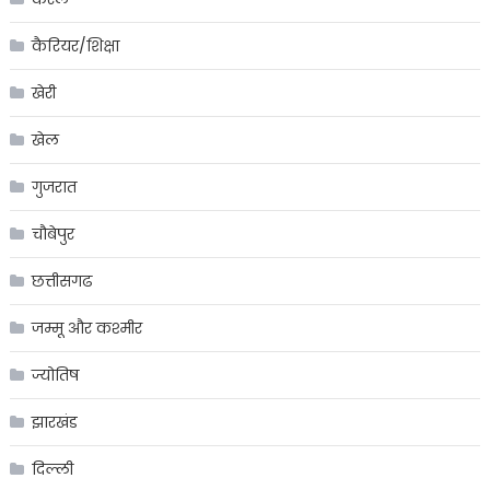
कैरियर/शिक्षा
खेरी
खेल
गुजरात
चौबेपुर
छत्तीसगढ
जम्मू और कश्मीर
ज्योतिष
झारखंड
दिल्ली