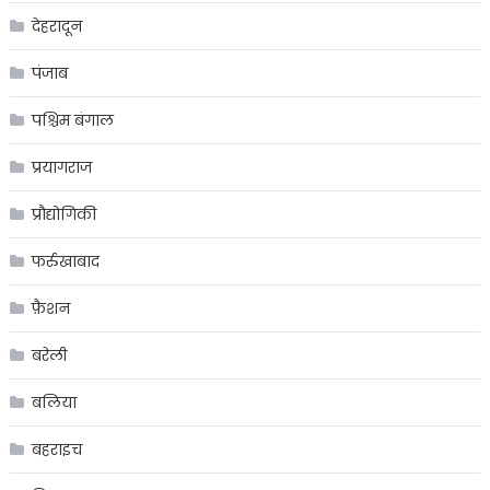
देहरादून
पंजाब
पश्चिम बंगाल
प्रयागराज
प्रौद्योगिकी
फर्रुखाबाद
फ़ैशन
बरेली
बलिया
बहराइच