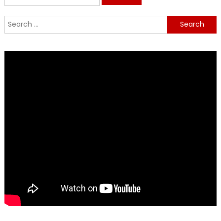
for:
Search
for: