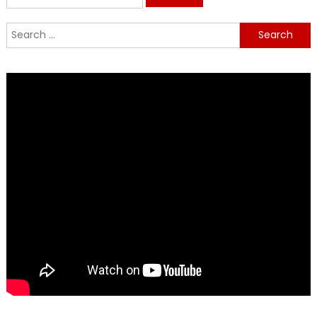
for:
Search
for: