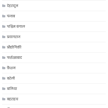
देहरादून
पंजाब
पश्चिम बंगाल
प्रयागराज
प्रौद्योगिकी
फर्रुखाबाद
फ़ैशन
बरेली
बलिया
बहराइच