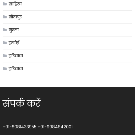
साहित्य
सीतापुर
सुरसा
हरदोई
हरियावां
हरियावां
संपर्क करें
+91-8081433955
+91-9984842001