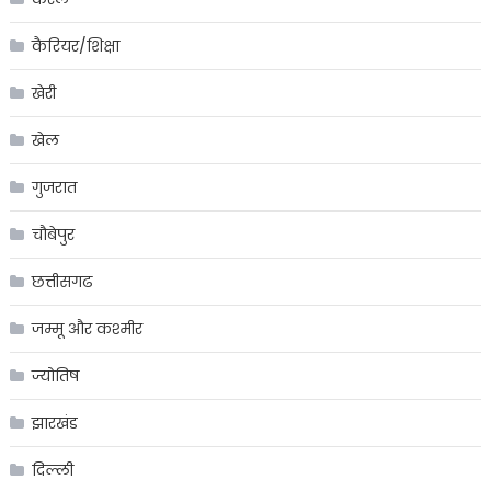
कैरियर/शिक्षा
खेरी
खेल
गुजरात
चौबेपुर
छत्तीसगढ
जम्मू और कश्मीर
ज्योतिष
झारखंड
दिल्ली