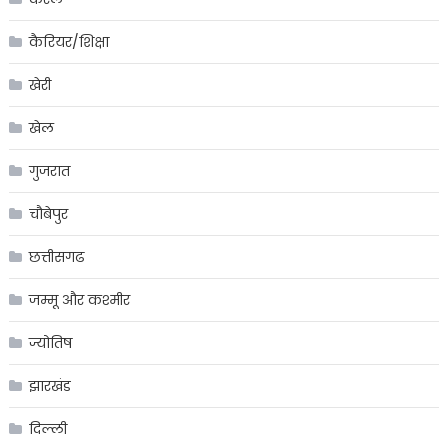
कैरियर/शिक्षा
खेरी
खेल
गुजरात
चौबेपुर
छत्तीसगढ
जम्मू और कश्मीर
ज्योतिष
झारखंड
दिल्ली