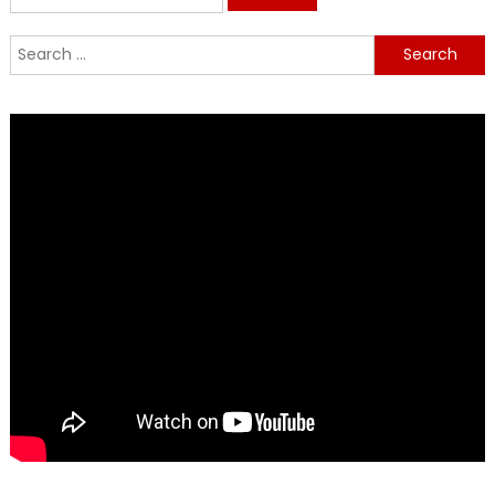
for:
Search
for: