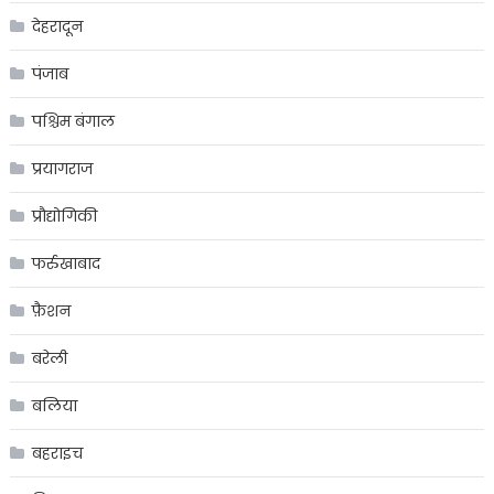
देहरादून
पंजाब
पश्चिम बंगाल
प्रयागराज
प्रौद्योगिकी
फर्रुखाबाद
फ़ैशन
बरेली
बलिया
बहराइच