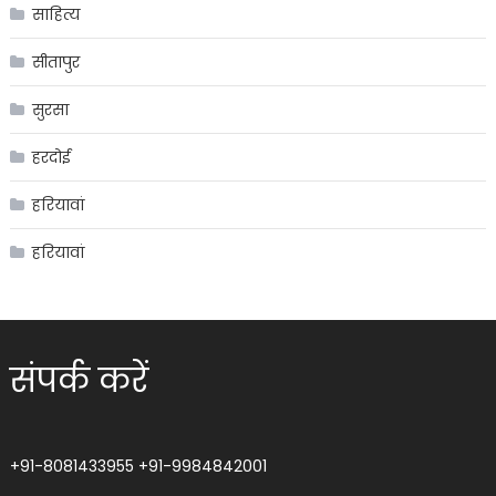
साहित्य
सीतापुर
सुरसा
हरदोई
हरियावां
हरियावां
संपर्क करें
+91-8081433955
+91-9984842001