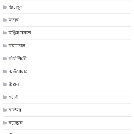
देहरादून
पंजाब
पश्चिम बंगाल
प्रयागराज
प्रौद्योगिकी
फर्रुखाबाद
फ़ैशन
बरेली
बलिया
बहराइच