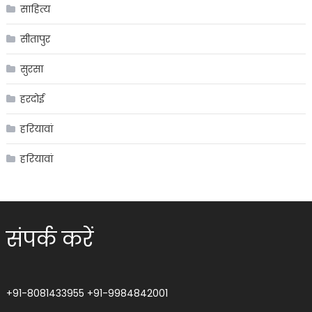
साहित्य
सीतापुर
सुरसा
हरदोई
हरियावां
हरियावां
संपर्क करें
+91-8081433955
+91-9984842001