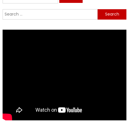
for:
Search
for: