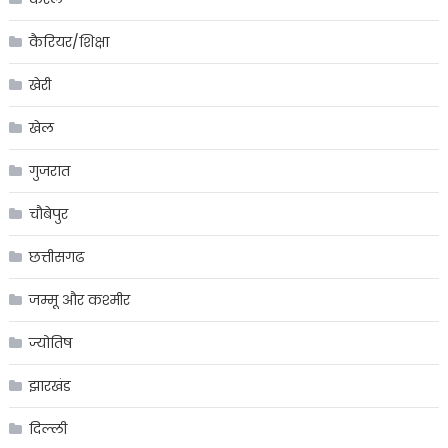
कैरियर/शिक्षा
खेरी
खेल
गुजरात
चौबेपुर
छत्तीसगढ
जम्मू और कश्मीर
ज्योतिष
झारखंड
दिल्ली