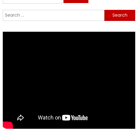
for:
Search
for: