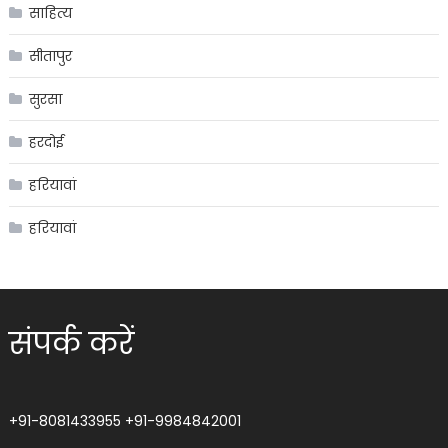
साहित्य
सीतापुर
सुरसा
हरदोई
हरियावां
हरियावां
संपर्क करें
+91-8081433955
+91-9984842001