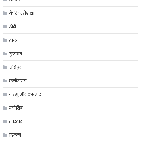
कैरियर/शिक्षा
खेरी
खेल
गुजरात
चौबेपुर
छत्तीसगढ
जम्मू और कश्मीर
ज्योतिष
झारखंड
दिल्ली