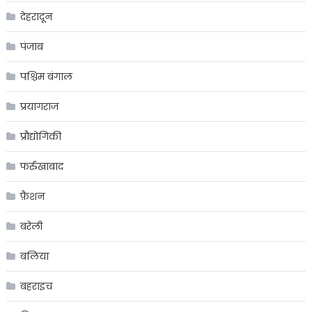
देहरादून
पंजाब
पश्चिम बंगाल
प्रयागराज
प्रौद्योगिकी
फर्रुखाबाद
फ़ैशन
बरेली
बलिया
बहराइच