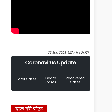
26 Sep 2023, 9:17 AM (GMT)
Coronavirus Update
Death
Recovered
Total Cases
Cases
Cases
हाल की पोस्ट