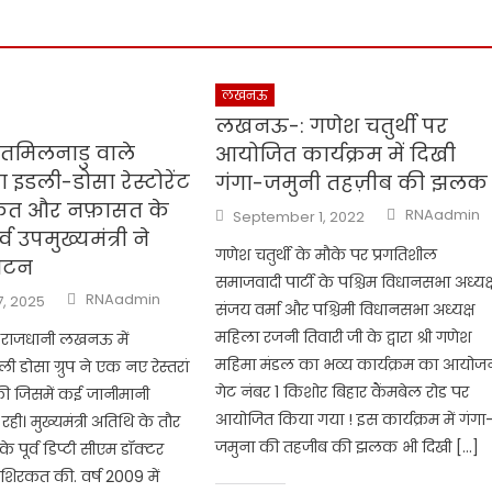
लखनऊ
लखनऊ-: गणेश चतुर्थी पर
मिलनाडु वाले
आयोजित कार्यक्रम में दिखी
 इडली-डोसा रेस्टोरेंट
गंगा-जमुनी तहज़ीब की झलक
त और नफ़ासत के
Author
Posted
RNAadmin
September 1, 2022
on
र्व उपमुख्यमंत्री ने
गणेश चतुर्थी के मौके पर प्रगतिशील
घाटन
समाजवादी पार्टी के पश्चिम विधानसभा अध्यक्
Author
RNAadmin
7, 2025
संजय वर्मा और पश्चिमी विधानसभा अध्यक्ष
महिला रजनी तिवारी जी के द्वारा श्री गणेश
की राजधानी लखनऊ में
महिमा मंडल का भव्य कार्यक्रम का आयोज
 डोसा ग्रुप ने एक नए रेस्तरां
गेट नंबर 1 किशोर बिहार कैंमबेल रोड पर
ी जिसमें कई जानीमानी
आयोजित किया गया ! इस कार्यक्रम में गंगा
 रही। मुख्यमंत्री अतिथि के तौर
जमुना की तहजीब की झलक भी दिखी […]
 के पूर्व डिप्टी सीएम डॉक्टर
े शिरकत की. वर्ष 2009 में