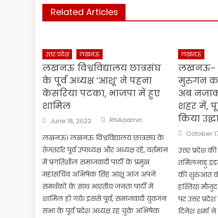
Related Articles
उत्तर प्रदेश
लखनऊ
लखनऊ
लखनऊ विश्वविद्यालय छात्रसंघ
लखनऊ- त
के पूर्व अध्यक्ष ‘आशू’ ने पहना
मुरुगन का
केसरिया पटका, भाजपा में हुए
अब नजाक
शामिल
शहर में, पू
किया उद्
Author
Posted
RNAadmin
June 18, 2022
on
Posted
October 1
लखनऊ। लखनऊ विश्वविद्यालय छात्रसंघ के
on
तेजतर्रार पूर्व उपाध्यक्ष और अध्यक्ष रहे, वर्तमान
उत्तर प्रदेश 
में प्रगतिशील समाजवादी पार्टी के प्रमुख
तमिलनाडु इडली
महासचिव अभिषेक सिंह आशू आज अपने
की शुरुआत क
समर्थकों के साथ भारतीय जनता पार्टी में
हस्तियां मौजुद
शामिल हो गये। इससे पूर्व, समाजवादी युवजन
पर उत्तर प्रदेश
सभा के पूर्व प्रदेश अध्यक्ष रह चुके अभिषेक
दिनेश शर्मा न