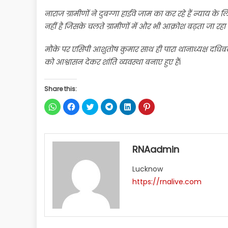
नाराज ग्रामीणों ने दुबग्गा हाईवे जाम का कर रहे हैं न्याय
नहीं है जिसके चलते ग्रामीणों में और भी आक्रोश बढ़ता जा रहा 
मौके पर एसिपी आशुतोष कुमार साथ ही पारा थानाध्यक्ष दधिबल 
को आश्वासन देकर शांति व्यवस्था बनाए हुए हैं
।
Share this:
Click
Click
Click
Click
Click
Click
to
to
to
to
to
to
share
share
share
share
share
share
on
on
on
on
on
on
WhatsApp
Facebook
Twitter
Telegram
LinkedIn
Pinterest
(Opens
(Opens
(Opens
(Opens
(Opens
(Opens
in
in
in
in
in
in
RNAadmin
new
new
new
new
new
new
window)
window)
window)
window)
window)
window)
Lucknow
https://rnalive.com