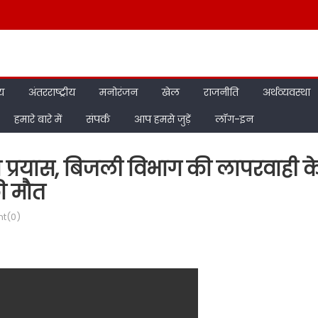
ीय
अंतरराष्ट्रीय
मनोरंजन
खेल
राजनीति
अर्थव्यवस्था
हमारे बारे में
संपर्क
आप हमसे जुड़ें
लॉग-इन
प्रयास, बिजली विभाग की लापरवाही क
की मौत
t(0)