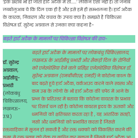
‘इक खराब भी हो जाता हार्ट अटैक में तो……’ लेकिन ऐसा नही है। तो जनाब
लब्बोलुआब ये कि दिल एक ही है और इसे हमें ही सम्भालना है। हार्ट अटैक
के कारक, निवारण और वचाव के उपाय क्या है। समझते है चिकित्सा
विशेषज्ञ डॉ. सुरेन्द्र अग्रवाल से उनका क्या कहना है-
बढ़ते हार्ट अटैक के मामलों पर
चिकित्सा विशेषज्ञ की राय-
बढ़ते हार्ट अटैक के मामलों पर लोकबंधु चिकित्सालय,
लखनऊ के आईसीयू प्रभारी और सैकड़ों दिल के रोगियों
डॉ. सुरेन्द्र
को एनेस्थेसिया देने वाले प्रसिद्ध एनेस्थेसिया विशेषज्ञ डॉ.
अग्रवाल,
सुरेन्द्र अग्रवाल (एमबीबीएस, एमडी)
ने कोरोना काल के
आईसीयू-
बाद बढ़ते हुये हार्ट अटैक, वर्कआउट करने वाले स्वस्थ और
प्रभारी
कम उम्र के लोगों के भी हार्ट अटैक की चपेट में आने के
(लोकबंधु
प्रश्न के प्रतिउत्तर में बताया कि कोरोना वायरस के प्रभाव
चिकित्सालय,
पर रिसर्च चल रही है। कोरोना वायरस हृदय के ऊतकों और
लखनऊ-
धमनियों को क्षतिग्रस्त करता रहा है , यह आंतरिक सतहों,
उ.प्र.)
नसों और धमनियों को प्रभावित करता है जिससे
रक्तवाहिका में सूजन हो सकती है और रक्त थक्कों को विकसित करने की
वजह से रक्त प्रवाह को रोक या बाधित कर सकता है जिससे हार्ट अटैक आ