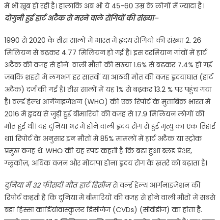
में भी खूब हो रही है। हालांकि अब भी ये 45-60 उम्र के लोगों में ज्यादा है।
दोगुनी हुई हार्ट अटैक से मरने वाले रोगियों की संख्या
–
1990 से 2020 के तीस सालों में भारत में हृदय रोगियों की संख्या 2. 26
मिलियन से बढ़कर 4.77 मिलियन हो गई है। इस दरमियान गांवों में हार्ट
अटैक की वजह से होने वाली मौतों की संख्या 1.6% से बढ़कर 7.4% हो गई
जबकि शहरों में लगभग हर सातवीं या आठवीं मौत की वजह हृदयाघात (हार्ट
अटैक) दर्ज की गई है। तीस सालों में यह 1% से बढ़कर 13.2 % पर पहुंच गया
है। वर्ल्ड हेल्थ आर्गेनाइजेशन (WHO) की एक रिपोर्ट के मुताबिक़ भारत में
2016 में हृदय से जुड़ी हुई बीमारियों की वजह से 17.9 मिलियन लोगों की
मौत हुई थी। यह दुनिया भर में होने वाली हृदय रोग से हुई मृत्यु का एक तिहाई
था। रिपोर्ट के अनुसार इन मौतों में 85% मामलों में हार्ट अटैक या स्ट्रोक
प्रमुख वजह थे. WHO की यह रपट कहती है कि बढ़ा हुआ ब्लड प्रेशर,
ग्लूकोज़, अधिक वजन और मोटापा होना हृदय रोग के ख़तरे को बढ़ाता है।
दुनिया में 32 फीसदी मौत हार्ट डिसीज
से वर्ल्ड हेल्थ आर्गनाइजेशन की
रिपोर्ट कहती है कि दुनिया में बीमारियों की वजह से होने वाली मौतों में सबसे
बड़ा हिस्सा कार्डियोवास्कुलर डिसीजेज (CVDs) (सीवीडीज) का होता है.