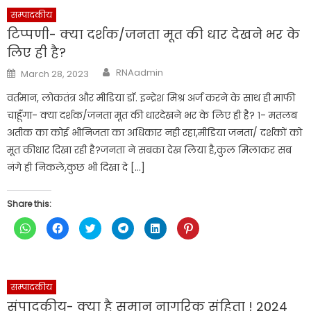
in
in
in
in
in
in
new
new
new
new
new
new
सम्पादकीय
window)
window)
window)
window)
window)
window)
टिप्पणी- क्या दर्शक/जनता मूत की धार देखने भर के
लिए ही है?
Author
Posted
RNAadmin
March 28, 2023
on
वर्तमान, लोकतंत्र और मीडिया डॉ. इन्द्रेश मिश्र अर्ज करने के साथ ही माफी
चाहूँगा- क्या दर्शक/जनता मूत की धारदेखने भर के लिए ही है? १- मतलब
अतीक का कोई भीनिजता का अधिकार नही रहा,मीडिया जनता/ दर्शकों को
मूत कीधार दिखा रही है?जनता ने सबका देख लिया है,कुल मिलाकर सब
नंगे ही निकले,कुछ भी दिखा दे […]
Share this:
Click
Click
Click
Click
Click
Click
to
to
to
to
to
to
share
share
share
share
share
share
on
on
on
on
on
on
WhatsApp
Facebook
Twitter
Telegram
LinkedIn
Pinterest
(Opens
(Opens
(Opens
(Opens
(Opens
(Opens
in
in
in
in
in
in
new
new
new
new
new
new
सम्पादकीय
window)
window)
window)
window)
window)
window)
संपादकीय- क्या है समान नागरिक संहिता ! 2024