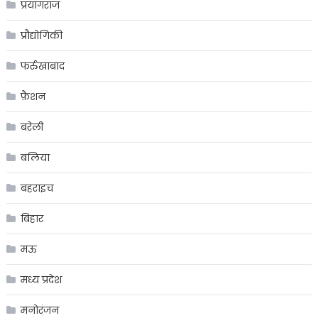
प्रयागराज
प्रौद्योगिकी
फर्रुखाबाद
फ़ैशन
बरेली
बलिया
बहराइच
बिहार
मऊ
मध्य प्रदेश
मनोरंजन