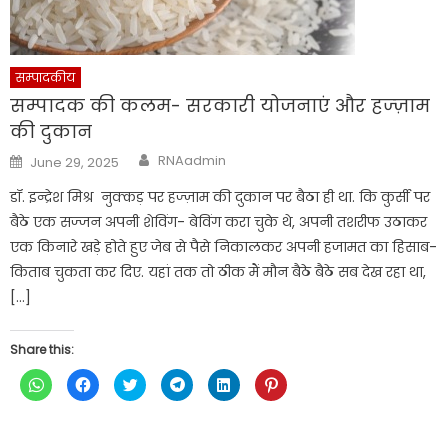
सम्पादकीय
सम्पादक की कलम- सरकारी योजनाएं और हज्ज़ाम
की दुकान
Author
Posted
RNAadmin
June 29, 2025
on
डॉ. इन्द्रेश मिश्र नुक्कड़ पर हज्ज़ाम की दुकान पर बैठा ही था. कि कुर्सी पर
बैठे एक सज्जन अपनी शेविंग- बेविंग करा चुके थे, अपनी तशरीफ उठाकर
एक किनारे खड़े होते हुए जेब से पैसे निकालकर अपनी हजामत का हिसाब-
किताब चुकता कर दिए. यहां तक तो ठीक मैं मौन बैठे बैठे सब देख रहा था,
[…]
Share this:
Click
Click
Click
Click
Click
Click
to
to
to
to
to
to
share
share
share
share
share
share
on
on
on
on
on
on
WhatsApp
Facebook
Twitter
Telegram
LinkedIn
Pinterest
(Opens
(Opens
(Opens
(Opens
(Opens
(Opens