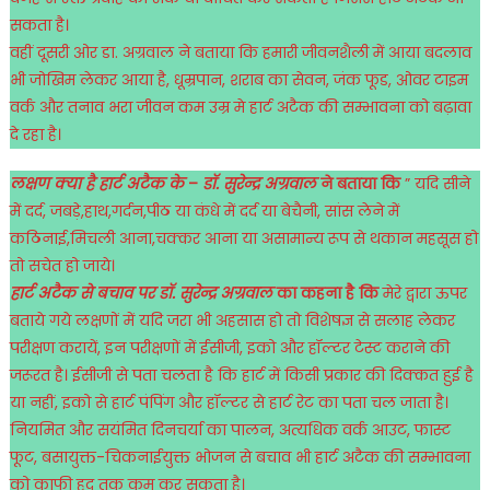
सकता है।
वहीं दूसरी ओर डा. अग्रवाल ने बताया कि हमारी जीवनशैली में आया बदलाव
भी जोखिम लेकर आया है, धूम्रपान, शराब का सेवन, जंक फूड, ओवर टाइम
वर्क और तनाव भरा जीवन कम उम्र मे हार्ट अटैक की सम्भावना को बढ़ावा
दे रहा है।
लक्षण क्या है हार्ट अटैक के
–
डॉ. सुरेन्द्र अग्रवाल
ने बताया कि
” यदि सीने
में दर्द, जबड़े,हाथ,गर्दन,पीठ या कंधे में दर्द या बेचैनी, सांस लेने में
कठिनाई,मिचली आना,चक्कर आना या असामान्य रूप से थकान महसूस हो
तो सचेत हो जाये।
हार्ट अटैक से बचाव पर डॉ. सुरेन्द्र अग्रवाल
का कहना है कि
मेरे द्वारा ऊपर
बताये गये लक्षणों में यदि जरा भी अहसास हो तो विशेषज्ञ से सलाह लेकर
परीक्षण करायें, इन परीक्षणों में ईसीजी, इको और हॉल्टर टेस्ट कराने की
जरूरत है। ईसीजी से पता चलता है कि हार्ट में किसी प्रकार की दिक्कत हुई है
या नहीं, इको से हार्ट पंपिंग और हॉल्टर से हार्ट रेट का पता चल जाता है।
नियमित और सयंमित दिनचर्या का पालन, अत्यधिक वर्क आउट, फास्ट
फूट, बसायुक्त-चिकनाईयुक्त भोजन से बचाव भी हार्ट अटैक की सम्भावना
को काफी हद तक कम कर सकता है।