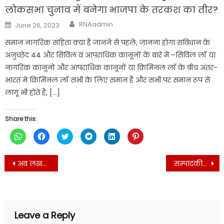
लोकसभा चुनाव में बनेगा भाजपा के तरकश का तीर?
Author
Posted
RNAadmin
June 26, 2023
on
समान नागरिक संहिता क्या है जानने से पहले, जानना होगा संविधान के
अनुच्छेद 44 और सिविल व आपराधिक कानूनों के बारे में –सिविल लॉ या
नागरिक कानूनों और आपराधिक कानूनों या क्रिमिनल लॉ के बीच अंतर-
भारत मे क्रिमिनल लॉ सभी के लिए समान हैं और सभी पर समान रूप से
लागू भी होते हैं, […]
Share this:
Click
Click
Click
Click
Click
Click
to
to
to
to
to
to
share
share
share
share
share
share
on
on
on
on
on
on
Post
WhatsApp
Facebook
Twitter
Telegram
LinkedIn
Pinterest
अब लखनऊ- भाजपा राज में न्याय के मंदिर में अपराधियों की हत्याओं का सिलसिला जारी! कोर्ट रूम में मुख्तार के करीबी कुख्यात संजीव ‘जीवा’ का मर्डर
सम्पादकीय- छुट्टा जानवरों का आतंक, खेतों में गुजर रहा किसानों का दिन हो या रात!
(Opens
(Opens
(Opens
(Opens
(Opens
(Opens
navigation
in
in
in
in
in
in
new
new
new
new
new
new
window)
window)
window)
window)
window)
window)
Leave a Reply