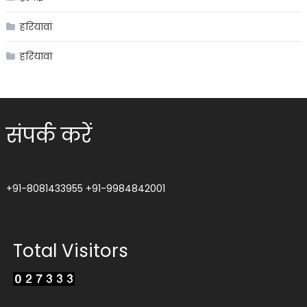
हरियावां
हरियावां
संपर्क करें
+91-8081433955
+91-9984842001
Total Visitors