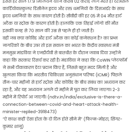
इससे हर साल 17.9 मिलियन यानि करीब 02 करोड़ लोग मरते हैं। दरअसल
कार्डियोवास्कुलर डिसीजेज हृदय और रक्त धमनियों के डिसआर्डर के साथ
हृदय धमनियों के साथ कारण होती हैं। सीवीडी की हर 05 में 04 मौत हार्ट
अटैक या स्ट्रोक के कारण होती है। हालांकि एक तिहाई लोगों की मौत
इसकी वजह से 70 साल की उम्र से पहले ही हो जाती है।
वहीं जब क्या कोविड और हार्ट अटैक का कोई कनेक्शन है? का प्रश्न
नागरिकों के बीच उठा तो इस सवाल का भारत के केंद्रीय स्वास्थ्य मंत्री
मनसुख मांडविया ने एनडीटीवी से बातचीत के दौरान जवाब दिया उन्होंने
कहा कि सरकार रिसर्च कर रही है। मंडाविया ने कहा कि CoWIN प्लेटफॉर्म
ने सभी टीकाकरण डेटा प्रदान किए हैं, जिससे बहुत मदद मिली है और
खुलासा किया कि भारतीय चिकित्सा अनुसंधान परिषद (ICMR) पिछले
तीन-चार महीनों से हार्ट स्ट्रोक और कोविड के बीच संबंध का अध्ययन कर
रहा है, और यह अध्ययन अगले दो महीने में पूरा कर लिया जाएगा। 2-3
महीने में रिपोर्ट आ जाएगी। (ndtv.in/india/exclusive-is-there-a-
connection-between-covid-and-heart-attack-health-
minister-replied-3918473)
“ऐ काश कहीं ऐसा होता के दो दिल होते सीने में” (फिल्म-मोहरा, सिंगर-
कुमार शानू)