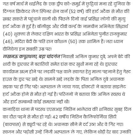
गत वर्ष मार्च में थाईलैंड के एक द्वीप को-समुई में छुट्टियां मना रहे दुनिया के
दिग्गज क्रिकेटर लेग स्पिनर शेन वार्न (52 वर्ष) की हार्ट अटैक से मौत की
ख़बर सकते में पहुंचाने वाली थी। पिछले दिनों कई प्रसिद्ध लोगों की मृत्यु
हार्ट अटैक से हुई है। बॉलीवुड और टीवी वर्ल्ड के नामचीन अभिनेता सिद्धार्थ
(40) शुक्ला से लेकर दक्षिण भारत के प्रसिद्ध अभिनेता पुनीत राजकुमार
(46), मंदिरा बेदी के पति राज कौशल (50) तक शामिल हैं। जरा ध्यान
दीजियेगा इन सबकी उम्र पर!
लखनऊ कपूरथला, बड़ा चांदगंज
निवासी अनिल कुमार दुबे, अपने बेटे की
शादी के द्वारचार में बरातियों समेत डांस कर खुशी मना रहे थे। द्वारचार
कार्यक्रम खत्म होने पर लड़की पक्ष वाले स्वागत हेतु माला पहनाने हेतु गेस्ट
हाउस के द्वार पर खड़े थे। सामने खड़े लड़के के पिता अनिल दुबे अचानक
सड़क पर ही गिर पड़े! अस्पताल ले जाया गया, डॉक्टरों ने बताया साइलेंट
हार्ट अटैक होने से मौत हो गई है। परिजनों ने बताया कि अनिल स्वस्थ थे
और हार्ट सम्बन्धी कोई समस्या नही थी।
कनाड़िया थाना में पदस्थ एएसआइ नितिन भालेराव की शनिवार सुबह दिल
का दौरा पड़ने से मौत हो गई। 42 वर्षीय नितिन कैलिफोर्निया सिटी
(बायपास) से ड्यूटी पर रहे थे। अचानक सीने में दर्द उठा और वे गिर गए।
स्वजन और पड़ोसी उन्हें निजी अस्पताल ले गए, लेकिन थोड़ी देर बाद उनकी