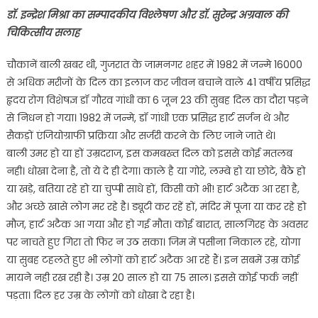
on
डॉ. इन्द्रेश मिश्रा का सम्पादकीय विश्लेषण और डॉ. सुरेन्द्र अग्रवाल की
चिकित्सीय सलाह
चौकानें बाली खबर थी, गुजरात के जामनगर शहर में 1982 में जन्मे 16000
से अधिक मरीजों के दिल का इलाज कर जीवन बचाने वाले 41 वर्षीय प्रसिद्ध
हृदय रोग विशेषज्ञ डॉ गौरव गांधी का 6 जून 23 की सुबह दिल का दौरा पड़ने
से निधन हो गया। 1982 में जन्मे, डॉ गांधी एक प्रसिद्ध हार्ट सर्जन थे और
सैकड़ों एंजियोग्राफी प्रक्रिया और सर्जरी करने के लिए जाने जाते थे।
बाली उमर हो या हों उम्रदराज, इस कमबख्त दिल को इससे कोई मतलब
नही। धोखा देना है, तो ये दे ही देगा। काले है या गोरे, लम्बे हो या छोटे, बैठे हो
या खड़े, बतिया रहे हो या चुप्पी साधे हों, किसी को भी! हार्ट अटैक आ रहा है,
और अच्छे खासे लोग मर रहे है। ड्यूटी कर रहें हों, मंदिर में पूजा या कर रहे हो
मौज, हार्ट अटैक आ गया और हो गई मौत। कोई बारात, सालगिरह के अवसर
पर नाचते हुए गिरा तो फिर न उठ सका। जिम में पसीना निकाल रहे, योगा
या सुबह टहलते हुए भी लोगों को हार्ट अटैक आ रहे हैं। इन सबमें उम्र कोई
मायने नही रख रही है। उम्र 20 साल हो या 75 साल। इससे कोई फर्क नहीं
पड़ता। दिल हर उम्र के लोगों को धोखा दे रहा है।