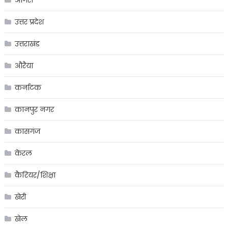
उत्तर प्रदेश
उत्तराखंड
औरैया
कर्नाटक
कानपुर नगर
कासगंज
केरल
कैरियर/शिक्षा
खेरी
खेल