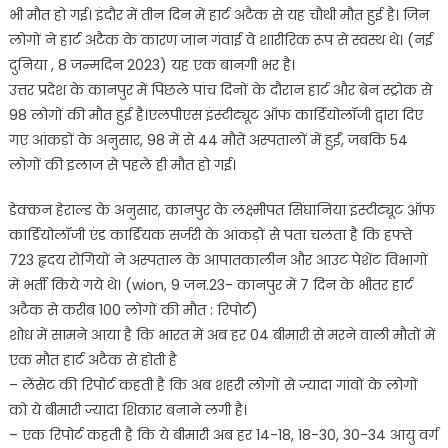
भी मौत हो गई। इंदौर में तीन दिन में हार्ट अटैक से यह चौथी मौत हुई है। जिन
लोगों ने हार्ट अटैक के कारण जान गंवाई वे शारीरिक रूप से स्वस्थ थे। (नई
दुनिया , 8 जन्मदिन 2023) यह एक बानगी भर है।
उत्तर प्रदेश के कानपुर में पिछले पांच दिनों के दौरान हार्ट और ब्रेन स्ट्रोक से
98 लोगों की मौत हुई है।एलपीएस इंस्टीट्यूट ऑफ कार्डियोलॉजी द्वारा दिए
गए आंकड़ों के अनुसार, 98 में से 44 मौतें अस्पतालों में हुईं, जबकि 54
लोगों की इलाज से पहले ही मौत हो गई।
डेक्कन हेराल्ड के अनुसार, कानपुर के लक्ष्मीपत सिंघानिया इंस्टीट्यूट ऑफ
कार्डियोलॉजी एंड कार्डियक सर्जरी के आंकड़ों से पता चलता है कि हफ्ते
723 हृदय रोगियों ने अस्पताल के आपातकालीन और आउट पेशेंट विभागों
में भर्ती किये गये थे। (wion, 9 जन.23- कानपुर में 7 दिन के भीतर हार्ट
अटैक से करीब 100 लोगों की मौत : रिपोर्ट)
शोध में सामने आया है कि भारत में अब हर 04 बीमारी से मरने वाली मौतों में
एक मौत हार्ट अटैक से होती है
– लेंसेट की रिपोर्ट कहती है कि अब शहरी लोगों से ज्यादा गांवों के लोगों
को ये बीमारी ज्यादा शिकार बनाने लगी है।
– एक रिपोर्ट कहती है कि ये बीमारी अब हर 14-18, 18-30, 30-34 आयु वर्ग