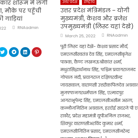
र शोरूम में लगी
उत्तर प्रदेश
राष्ट्रीय
उत्तर प्रदेश मंत्रिमंडल – योगी
 मौके पर पहुँची
मुख्यमंत्री, केशव और ब्रजेश
गाड़ियां
उपमुख्यमंत्री (लिस्ट यहां देखे)
Author
RNAadmin
2022
Author
Posted
RNAadmin
March 25, 2022
on
पूरी लिस्ट यहां देखें- केशव प्रसाद मौर्य,
ck
Click
Click
Click
Click
एमएलसीस्वतंत्र देव सिंह, एमएलसीबृजेश
to
to
to
to
re
share
share
share
share
पाठक, कैण्ट लखनऊश्रीकांत शर्मा,
on
on
on
on
ebook
Twitter
Telegram
LinkedIn
Pinterest
मथुरासिद्धार्थनाथ सिंह, पश्चिम प्रयागराजनंद
ens
(Opens
(Opens
(Opens
(Opens
in
in
in
in
w
new
new
new
new
गोपाल नंदी, प्रयागराज दक्षिणरवीन्द्र
dow)
window)
window)
window)
window)
जायसवाल, वाराणसी उत्तरीकपिलदेव अग्रवा
मुजफ्फनगरधर्मपाल सिंह, एत्मादपुर
आगराभूपेन्द्र सिंह, एमएलसीअसीम अरुण,
कन्नौजनितिन अग्रवाल, हरदोई सदरजे पी 
राठौर, प्रदेश महामंत्री यूपीअनिल राजभर,
शिवपुर वाराणसीअरविंद कुमार शर्मा,
एमएलसीजितिन प्रसाद, एमएलसीनरेन्द्र