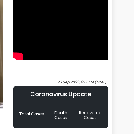
26 Sep 2023, 9:17 AM (GMT)
Coronavirus Update
Death
Recovered
Total Cases
Cases
Cases