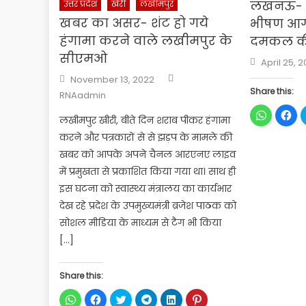
लखनऊ- का
उत्तर प्रदेश
खेरी
लखीमपुर
खबर का असर- शंट हो गये
भीषण आग,
हंगामा करने वाले लखीमपुर के
दमकल की 
सीएमओ
Posted
April 25, 
on
Author
Posted
November 13, 2022
on
Share this:
RNAadmin
Click
Cli
लखीमपुर खीरी, बीते दिन शराब पीकर हंगामा
to
to
share
sha
करने और पत्रकारों से से झड़प के मामले की
on
on
WhatsApp
Fac
खबर को आपके अपने चैनल आरएनए लाइव
(Opens
(Op
in
in
में प्रमुखता से प्रकाशित किया गया था। साथ ही
new
ne
window)
win
इस घटना को स्वास्थ्य मंत्रालय का कार्यभार
देख रहे प्रदेश के उपमुख्यमंत्री ब्रजेश पाठक को
सोशल मीडिया के माध्यम से टैग भी किया
[…]
Share this:
Click
Click
Click
Click
Click
Click
to
to
to
to
to
to