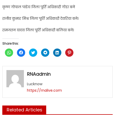
कृष्ण गोपाल पांडेय जिला पूर्ति अधिकारी गोंडा बने
राजीव कुमार मिश्र जिला पूर्ति अधिकारी देवरिया बने।
रामजतन यादव जिला पूर्ति अधिकारी बलिया बने।
Share this:
Click
Click
Click
Click
Click
Click
to
to
to
to
to
to
share
share
share
share
share
share
on
on
on
on
on
on
WhatsApp
Facebook
Twitter
Telegram
LinkedIn
Pinterest
(Opens
(Opens
(Opens
(Opens
(Opens
(Opens
in
in
in
in
in
in
RNAadmin
new
new
new
new
new
new
window)
window)
window)
window)
window)
window)
Lucknow
https://rnalive.com
Related Articles