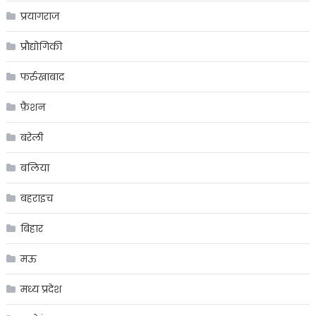
प्रयागराज
प्रौद्योगिकी
फर्रुखाबाद
फ़ैशन
बरेली
बलिया
बहराइच
बिहार
मऊ
मध्य प्रदेश