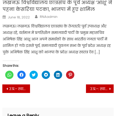
लखनऊ विश्वविद्यालय छात्रसंघ के पूर्व अध्यक्ष ‘आशू’ ने
पहना केसरिया पटका, भाजपा में हुए शामिल
Author
Posted
RNAadmin
June 18, 2022
on
लखनऊ। लखनऊ विश्वविद्यालय छात्रसंघ के तेजतर्रार पूर्व उपाध्यक्ष और
अध्यक्ष रहे, वर्तमान में प्रगतिशील समाजवादी पार्टी के प्रमुख महासचिव
अभिषेक सिंह आशू आज अपने समर्थकों के साथ भारतीय जनता पार्टी में
शामिल हो गये। इससे पूर्व, समाजवादी युवजन सभा के पूर्व प्रदेश अध्यक्ष रह
चुके अभिषेक सिंह आशू को भाजपा के प्रदेश अध्यक्ष स्वतंत्र देव […]
Share this:
Click
Click
Click
Click
Click
Click
to
to
to
to
to
to
share
share
share
share
share
share
on
on
on
on
on
on
Post
WhatsApp
Facebook
Twitter
Telegram
LinkedIn
Pinterest
उ.प्र.- स्वास्थ्य विभाग में बड़े पैमाने पर ट्रांसफर
उ.प्र.-: स्वास्थ्य विभाग में वर्षों से एक स्थान पर कार्यरत सैकड़ों नर्सो के हुए तबादले
(Opens
(Opens
(Opens
(Opens
(Opens
(Opens
navigation
in
in
in
in
in
in
new
new
new
new
new
new
window)
window)
window)
window)
window)
window)
Leave a Reply