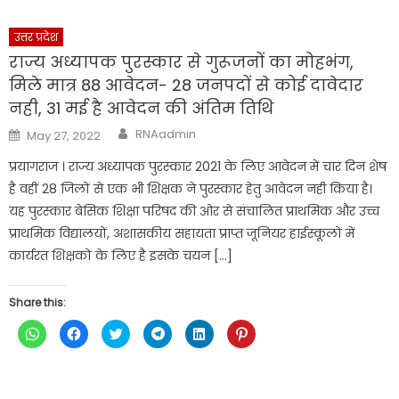
उत्तर प्रदेश
राज्य अध्यापक पुरस्कार से गुरूजनों का मोहभंग,
मिले मात्र 88 आवेदन- 28 जनपदों से कोई दावेदार
नही, 31 मई है आवेदन की अंतिम तिथि
Author
Posted
RNAadmin
May 27, 2022
on
प्रयागराज । राज्य अध्यापक पुरस्कार 2021 के लिए आवेदन में चार दिन शेष
है वहीं 28 जिलों से एक भी शिक्षक ने पुरस्कार हेतु आवेदन नही किया है।
यह पुरस्कार बेसिक शिक्षा परिषद की ओर से संचालित प्राथमिक और उच्च
प्राथमिक विद्यालयों, अशासकीय सहायता प्राप्त जूनियर हाईस्कूलों में
कार्यरत शिक्षकों के लिए है इसके चयन […]
Share this:
Click
Click
Click
Click
Click
Click
to
to
to
to
to
to
share
share
share
share
share
share
on
on
on
on
on
on
WhatsApp
Facebook
Twitter
Telegram
LinkedIn
Pinterest
(Opens
(Opens
(Opens
(Opens
(Opens
(Opens
in
in
in
in
in
in