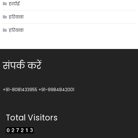
हरदोई
हरियावां
हरियावां
संपर्क करें
+91-8081433955
+91-9984842001
Total Visitors