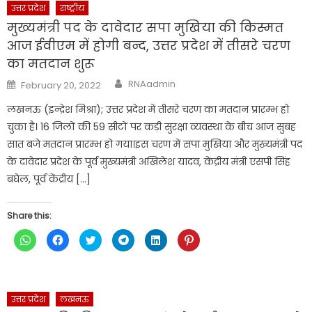
new
new
new
new
new
new
उत्तर प्रदेश
राष्ट्रीय
window)
window)
window)
window)
window)
window)
मुख्यमंत्री पद के दावेदार सपा मुखिया की किस्मत
आज ईवीएम में होगी बन्द, उत्तर प्रदेश में तीसरे चरण
का मतदान शुरू
Author
Posted
RNAadmin
February 20, 2022
on
लखनऊ (इन्द्रेश मिश्रा); उत्तर प्रदेश में तीसरे चरण का मतदान प्रारम्भ हो
चुका है। 16 जिलों की 59 सीटों पर कड़ी सुरक्षा व्यवस्था के बीच आज सुबह
सात बजे मतदान प्रारम्भ हो गया।इस चरण में सपा मुखिया और मुख्यमंत्री पद
के दावेदार प्रदेश के पूर्व मुख्यमंत्री अखिलेश यादव, केंद्रीय मंत्री एसपी सिंह
बघेल, पूर्व केंद्रीय […]
Share this:
Click
Click
Click
Click
Click
Click
to
to
to
to
to
to
share
share
share
share
share
share
on
on
on
on
on
on
WhatsApp
Facebook
Twitter
Telegram
LinkedIn
Pinterest
(Opens
(Opens
(Opens
(Opens
(Opens
(Opens
in
in
in
in
in
in
new
new
new
new
new
new
उत्तर प्रदेश
लखनऊ
window)
window)
window)
window)
window)
window)