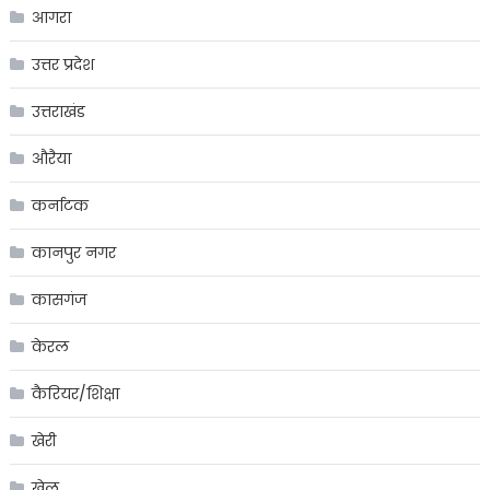
आगरा
उत्तर प्रदेश
उत्तराखंड
औरैया
कर्नाटक
कानपुर नगर
कासगंज
केरल
कैरियर/शिक्षा
खेरी
खेल