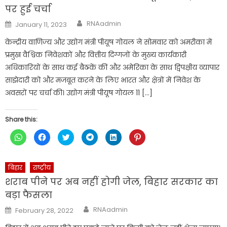
पर हुई चर्चा
Author
Posted
RNAadmin
January 11, 2023
on
केन्द्रीय वाणिज्‍य और उद्योग मंत्री पीयूष गोयल ने सोमवार को अमरीका में
प्रमुख वैश्विक निवेशकों और वित्तीय दिग्गजों के मुख्य कार्यकारी
अधिकारियों के साथ कई बैठकें कीं और अमेरिका के साथ द्विपक्षीय व्यापार
साझेदारी को और मजबूत करने के लिए भारत और क्षेत्रों में निवेश के
अवसरों पर चर्चा की। उद्योग मंत्री पीयूष गोयल 11 […]
Share this:
Click
Click
Click
Click
Click
Click
to
to
to
to
to
to
share
share
share
share
share
share
on
on
on
on
on
on
WhatsApp
Facebook
Twitter
Telegram
LinkedIn
Pinterest
(Opens
(Opens
(Opens
(Opens
(Opens
(Opens
बिहार
राष्ट्रीय
in
in
in
in
in
in
new
new
new
new
new
new
शराब पीने पर अब नहीं होगी जेल, बिहार सरकार का
window)
window)
window)
window)
window)
window)
बड़ा फैसला
Author
Posted
RNAadmin
February 28, 2022
on