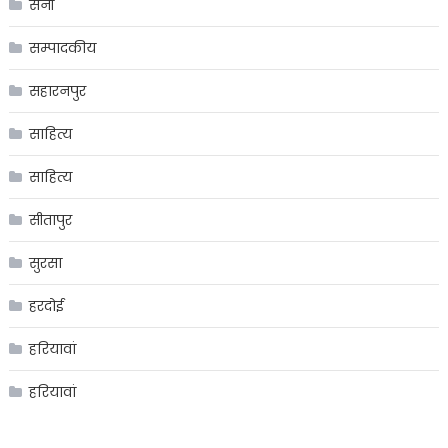
सनी
सम्पादकीय
सहारनपुर
साहित्य
साहित्य
सीतापुर
सुरसा
हरदोई
हरियावां
हरियावां