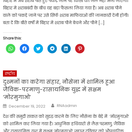
बिहार में अब शराब पीते हुए पकड़े जाने पर किसी को जेल नहीं भेजा जाएगा।
बिहार में शराबबंदी के बीच यह बड़ा फैसला लिया गया है। अब शराब पीने
वाले को पकड़े जाने पर उसे सिर्फ शराब माफियाओं की जानकारी देनी होगी।
बता दें कि बीते वर्षों में बिहार में शराब पीने बेचने और पीने […]
Share this:
Click
Click
Click
Click
Click
Click
to
to
to
to
to
to
share
share
share
share
share
share
on
on
on
on
on
on
WhatsApp
Facebook
Twitter
Telegram
LinkedIn
Pinterest
(Opens
(Opens
(Opens
(Opens
(Opens
(Opens
in
in
in
in
in
in
new
new
new
new
new
new
राष्ट्रीय
window)
window)
window)
window)
window)
window)
दुश्मनों का करेगा संहार, नौसेना में शामिल हुआ
जैविक-परमाणु-रासायनिक युद्ध में सक्षम
‘मोरमुगाओ’
Author
Posted
RNAadmin
December 19, 2022
on
देश की समुद्री ताकत को सुदृढ़ करने के लिए नौसेना के बेड़े में ‘मोरमुगाओ’
को शामिल कर लिया गया है। आधुनिक हथियारों से लैस परमाणु, जैविक
और रासायनिक युद्ध में सक्षम ‘मोरमुगाओ’ जहाज रविवार को औपचारिक