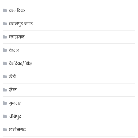
कर्नाटक
कानपुर नगर
कासगंज
केरल
कैरियर/शिक्षा
खेरी
खेल
गुजरात
चौबेपुर
छत्तीसगढ