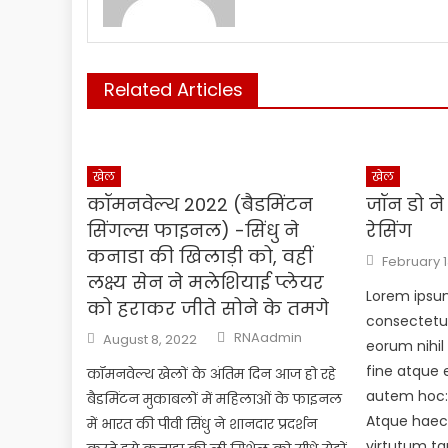
Related Articles
खेल
खेल
कॉमनवेल्थ 2022 (बैडमिंटन
जॉन डो ने
सिंगल्स फाइनल) -सिंधु ने
रेसिंग
कनाडा की खिलाड़ी को, वहीं
Posted
February 1
on
लक्ष्य सेन ने मलेशियाई प्लेयर
Lorem ipsum
को हराकर जीते सोने के तमगे
consectetur 
Author
Posted
RNAadmin
August 8, 2022
eorum nihil 
on
fine atque 
कॉमनवेल्थ खेलों के अंतिम दिन आज हो रहे
autem hoc: 
बैडमिंटन मुकाबलों में महिलाओं के फाइनल
Atque haec
में भारत की पीवी सिंधु ने शानदार प्रदर्शन
virtutum ta