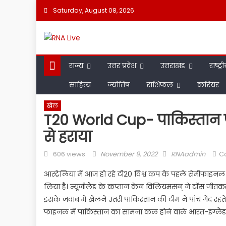
Skip
Saturday, August 08, 2026
to
content
राज्य
उत्तर प्रदेश
उत्तराखंड
राष्ट्र
साहित्य
ज्योतिष
राशिफल
करियर
खेल
T20 World Cup- पाकिस्तान पंह
से हराया
Posted
Author
606 views
November 9, 2022
RNAadmin
C
on
आस्ट्रेलिया में आज हो रहे टी20 विश्व कप के पहले सेमीफाइनल 
लिया है। न्यूजीलैंड के कप्तान केन विलियमसन् ने टॉस जीत
इसके जवाब में खेलने उतरी पाकिस्तान की टीम ने पांच गेंद 
फाइनल में पाकिस्तान का सामना कल होने वाले भारत-इंग्लैंड