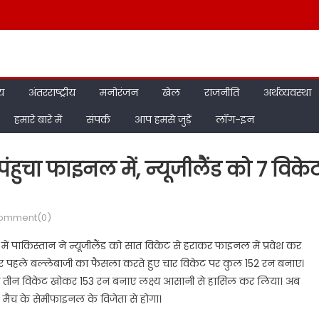
ीय
अंतरराष्ट्रीय
मनोरंजन
खेल
राजनीति
अर्थव्यवस्था
हमारे बारे में
संपर्क
आप हमसे जुड़ें
लॉग-इन
ुचा फाइनल में, न्यूजीलैंड को 7 विके
omment(0)
में पाकिस्तान ने न्यूजीलैंड को सात विकेट से हराकर फाइनल में प्रवेश कर
कर पहले बल्लेबाजी का फैसला करते हुए चार विकेट पर कुल 152 रन बनाए।
रहते तीन विकेट खोकर 153 रन बनाए लक्ष्य आसानी से हासिल कर लिया। अब
 मैच के सेमीफाइनल के विजेता से होगा।