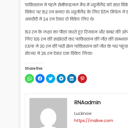
पाकिस्तान ने पहले सेमीफाइनल मैच में न्यूजीलैंड को सात विके
विकेट पर 152 रन बनाए थे। न्यूजीलैंड के लिए डेरेल मिचेल
अफरीदी ने 24 रन देकर दो विकेट लिए थे।
153 रन के लक्ष्य का पीछा करते हुए रिजवान और बाबर की ओपन
लिए 105 रन की साझेदारी कर पाकिस्तान की जीत की सम्भावना
रऊफ ने 30 रन की पारी खेल पाकिस्तान को जीत के पार पहुंचाया। 
सेंटनर ने 26 रन देकर एक विकेट लिया।
Share this:
Click
Click
Click
Click
Click
Click
to
to
to
to
to
to
share
share
share
share
share
share
on
on
on
on
on
on
WhatsApp
Facebook
Twitter
Telegram
LinkedIn
Pinterest
(Opens
(Opens
(Opens
(Opens
(Opens
(Opens
in
in
in
in
in
in
RNAadmin
new
new
new
new
new
new
window)
window)
window)
window)
window)
window)
Lucknow
https://rnalive.com