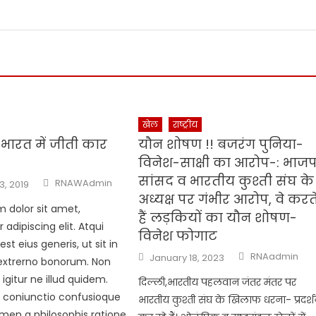
खेल
राष्ट्रीय
 भारत में जीती कार
यौन शोषण !! बजरंग पुनिया-
विनेश-साक्षी का आरोप-: भाजप
सांसद व भारतीय कुश्ती संघ के
Author
RNAWAdmin
3, 2019
अध्यक्ष पर गंभीर आरोप, वे करत
 dolor sit amet,
हैं लड़कियों का यौन शोषण-
adipiscing elit. Atqui
विनेश फोगाट
est eius generis, ut sit in
Author
Posted
RNAadmin
January 18, 2023
extrerno bonorum. Non
on
igitur ne illud quidem.
दिल्ली,भारतीय पहलवान जंतर मंतर पर
 coniunctio confusioque
भारतीय कुश्ती संघ के खिलाफ धरना- प्रदर्
men a philosophis ratione