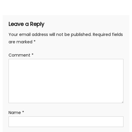
navigation
new
new
new
new
new
new
window)
window)
window)
window)
window)
window)
Leave a Reply
Your email address will not be published.
Required fields
are marked
*
Comment
*
Name
*