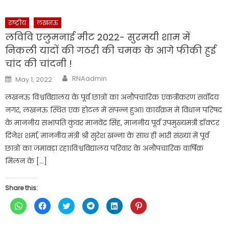
WhatsApp
Facebook
Twitter
Telegram
LinkedIn
Pinterest
(Opens
(Opens
(Opens
(Opens
(Opens
(Opens
in
in
in
in
in
in
new
new
new
new
new
new
राष्ट्रीय
लखनऊ
window)
window)
window)
window)
window)
window)
लविवि एलुमनाई मीट 2022- सुरमयी शाम में
निकली यादों की गठरी की चमक के आगे फीकी हुई
चांद की चांदनी !
Author
Posted
RNAadmin
May 1, 2022
on
लखनऊ विश्वविद्यालय के पूर्व छात्रों का अनौपचारिक एकत्रीकरण सर्वोदय
नगर, लखनऊ स्थित एक होटल में संपन्न हुआ। कार्यक्रम में विधान परिषद
के माननीय सभापति कुंवर मानवेंद्र सिंह, माननीय पूर्व उपमुख्यमंत्री डॉक्टर
दिनेश शर्मा, माननीय मंत्री श्री सुरेश खन्ना के साथ ही भारी संख्या में पूर्व
छात्रों का जमावड़ा रहा।विश्वविद्यालय परिवार के अनौपचारिक वार्षिक
मिलन के […]
Share this:
Click
Click
Click
Click
Click
Click
to
to
to
to
to
to
share
share
share
share
share
share
on
on
on
on
on
on
WhatsApp
Facebook
Twitter
Telegram
LinkedIn
Pinterest