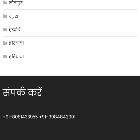
सीतापुर
सुरसा
हरदोई
हरियावां
हरियावां
संपर्क करें
+91-8081433955
+91-9984842001