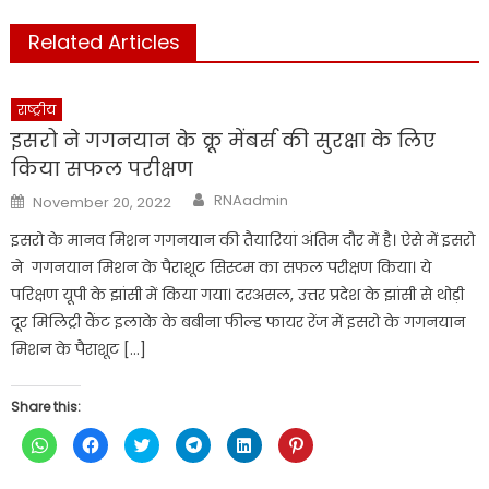
Related Articles
राष्ट्रीय
इसरो ने गगनयान के क्रू मेंबर्स की सुरक्षा के लिए
किया सफल परीक्षण
Author
Posted
RNAadmin
November 20, 2022
on
इसरो के मानव मिशन गगनयान की तैयारियां अंतिम दौर में है। ऐसे में इसरो
ने गगनयान मिशन के पैराशूट सिस्टम का सफल परीक्षण किया। ये
परिक्षण यूपी के झांसी में किया गया। दरअसल, उत्तर प्रदेश के झांसी से थोड़ी
दूर मिलिट्री कैंट इलाके के बबीना फील्ड फायर रेंज में इसरो के गगनयान
मिशन के पैराशूट […]
Share this:
Click
Click
Click
Click
Click
Click
to
to
to
to
to
to
share
share
share
share
share
share
on
on
on
on
on
on