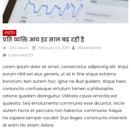
राष्ट्रीय
प्रति व्यक्ति आय हर साल बढ़ रही है
Posted
Author
293 views
February 13, 2019
RNAWAdmin
on
Comment(0)
Lorem ipsum dolor sit amet, consectetur adipiscing elit. Atqui
eorum nihil est eius generis, ut sit in fine atque extrerno
bonorum. Non autem hoc: igitur ne illud quidem. Atque haec
coniunctio confusioque virtutum tamen a philosophis
ratione quadam distinguitur. Utilitatis causa amicitia est
quaesita. Sed emolumenta communia esse dicuntur, recte
autem facta et peccata non habentur communia. Itaque
his sapiens semper vacabit. Duo Reges: constructio interrete.
At enim hic etiam dolore.