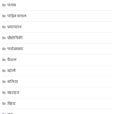
पंजाब
पश्चिम बंगाल
प्रयागराज
प्रौद्योगिकी
फर्रुखाबाद
फ़ैशन
बरेली
बलिया
बहराइच
बिहार