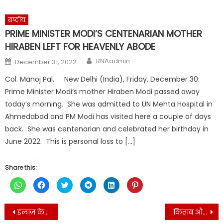
(Opens
(Opens
(Opens
(Opens
(Opens
(Opens
in
in
in
in
in
in
new
new
new
new
new
new
राष्ट्रीय
window)
window)
window)
window)
window)
window)
PRIME MINISTER MODI’S CENTENARIAN MOTHER
HIRABEN LEFT FOR HEAVENLY ABODE
Author
Posted
RNAadmin
December 31, 2022
on
Col. Manoj Pal, New Delhi (India), Friday, December 30:
Prime Minister Modi’s mother Hiraben Modi passed away
today’s morning. She was admitted to UN Mehta Hospital in
Ahmedabad and PM Modi has visited here a couple of days
back. She was centenarian and celebrated her birthday in
June 2022. This is personal loss to […]
Share this:
Click
Click
Click
Click
Click
Click
to
to
to
to
to
to
share
share
share
share
share
share
on
on
on
on
on
on
Post
WhatsApp
Facebook
Twitter
Telegram
LinkedIn
Pinterest
इलाज के लिए ड्रोन करना चाहती है सरकार
किताब और जीवन – कहानी
(Opens
(Opens
(Opens
(Opens
(Opens
(Opens
in
in
in
in
in
in