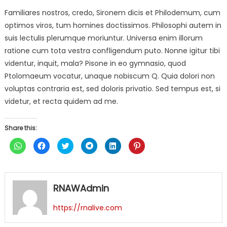
Familiares nostros, credo, Sironem dicis et Philodemum, cum
optimos viros, tum homines doctissimos. Philosophi autem in
suis lectulis plerumque moriuntur. Universa enim illorum
ratione cum tota vestra confligendum puto. Nonne igitur tibi
videntur, inquit, mala? Pisone in eo gymnasio, quod
Ptolomaeum vocatur, unaque nobiscum Q. Quia dolori non
voluptas contraria est, sed doloris privatio. Sed tempus est, si
videtur, et recta quidem ad me.
Share this:
Click
Click
Click
Click
Click
Click
to
to
to
to
to
to
share
share
share
share
share
share
on
on
on
on
on
on
WhatsApp
Facebook
Twitter
Telegram
LinkedIn
Pinterest
(Opens
(Opens
(Opens
(Opens
(Opens
(Opens
in
in
in
in
in
in
RNAWAdmin
new
new
new
new
new
new
window)
window)
window)
window)
window)
window)
https://rnalive.com