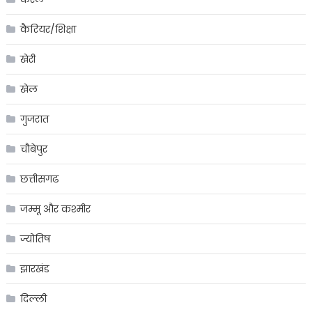
कैरियर/शिक्षा
खेरी
खेल
गुजरात
चौबेपुर
छत्तीसगढ
जम्मू और कश्मीर
ज्योतिष
झारखंड
दिल्ली