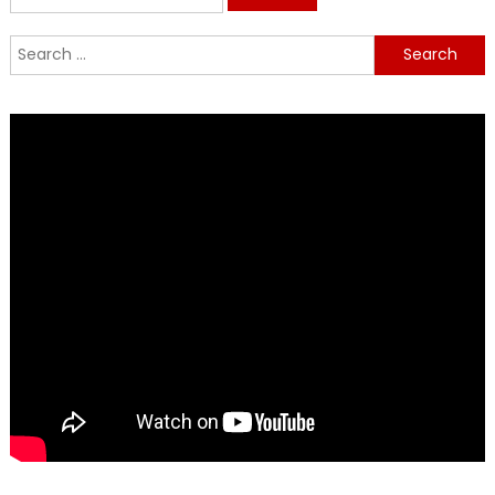
for:
Search
for: