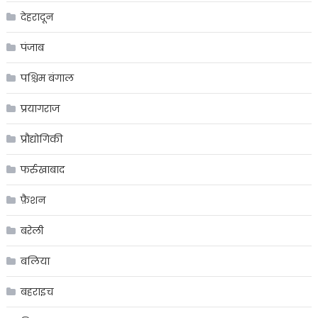
देहरादून
पंजाब
पश्चिम बंगाल
प्रयागराज
प्रौद्योगिकी
फर्रुखाबाद
फ़ैशन
बरेली
बलिया
बहराइच