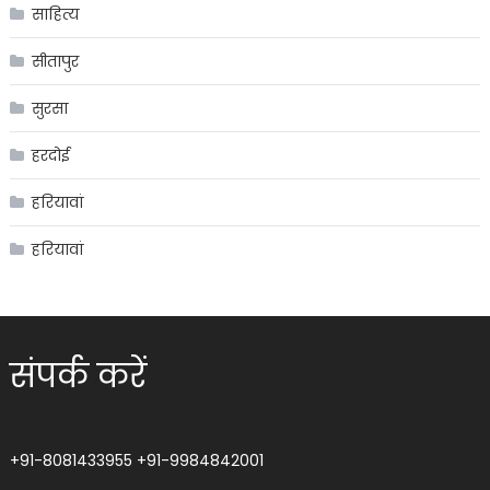
साहित्य
सीतापुर
सुरसा
हरदोई
हरियावां
हरियावां
संपर्क करें
+91-8081433955
+91-9984842001