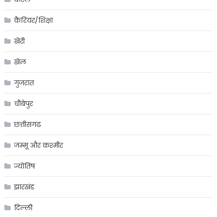
कैरियर/शिक्षा
खेरी
खेल
गुजरात
चौबेपुर
छत्तीसगढ
जम्मू और कश्मीर
ज्योतिष
झारखंड
दिल्ली