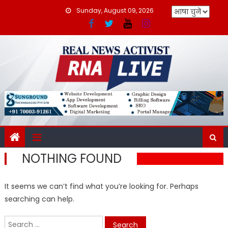
Skip
Sunday, August 09, 2026
to
content
NOTHING FOUND
It seems we can’t find what you’re looking for. Perhaps
searching can help.
Search