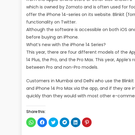
which is owned by Zomato and is often used for foo
offer the iPhone 14-series on its website. Blinkit (
functionality on Twitter.
Although the software is accessible on both iOS a
before buying an iPhone.
What’s new with the iPhone 14 Series?
This year, there are four different models of the Ap
14 Plus, the Pro, and the Pro Max. This year, Apple’s r
between Pro and non-Pro models.
Customers in Mumbai and Delhi who use the Blinkit ap
and iPhone 14 Pro Max via the app, and if they are 
quickly than they would with most other e-comme
Share this:
Click
Click
Click
Click
Click
Click
to
to
to
to
to
to
share
share
share
share
share
share
on
on
on
on
on
on