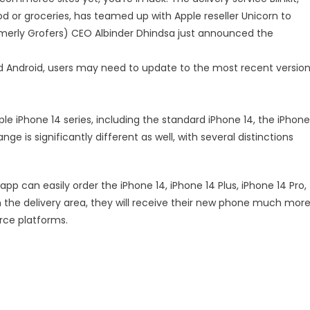
d or groceries, has teamed up with Apple reseller Unicorn to
formerly Grofers) CEO Albinder Dhindsa just announced the
nd Android, users may need to update to the most recent versio
ple iPhone 14 series, including the standard iPhone 14, the iPhone
ange is significantly different as well, with several distinctions
p can easily order the iPhone 14, iPhone 14 Plus, iPhone 14 Pro,
in the delivery area, they will receive their new phone much mor
rce platforms.