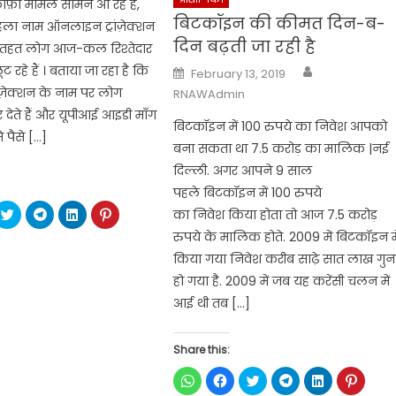
ाफ़ी मामले सामने आ रहे है,
बिटकॉइन की कीमत दिन-ब-
हला नाम ऑनलाइन ट्रांज़ेक्शन
दिन बढ़ती जा रही है
े तहत लोग आज-कल रिश्तेदार
Author
Posted
 रहे हैं । बताया जा रहा है कि
February 13, 2019
on
ज़ेक्शन के नाम पर लोग
RNAWAdmin
देते हैं और यूपीआई आइडी माँग
बिटकॉइन में 100 रुपये का निवेश आपको
 पैसे […]
बना सकता था 7.5 करोड़ का मालिक |नई
दिल्ली. अगर आपने 9 साल
पहले बिटकॉइन में 100 रुपये
ck
Click
Click
Click
Click
का निवेश किया होता तो आज 7.5 करोड़
to
to
to
to
re
share
share
share
share
रुपये के मालिक होते. 2009 में बिटकॉइन मे
on
on
on
on
ebook
Twitter
Telegram
LinkedIn
Pinterest
किया गया निवेश करीब साढ़े सात लाख गुन
ens
(Opens
(Opens
(Opens
(Opens
in
in
in
in
हो गया है. 2009 में जब यह करेंसी चलन में
w
new
new
new
new
dow)
window)
window)
window)
window)
आई थी तब […]
Share this:
Click
Click
Click
Click
Click
Click
to
to
to
to
to
to