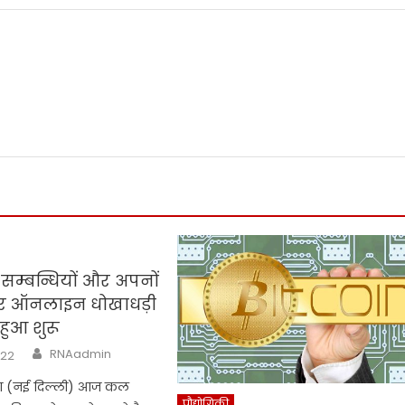
सम्बन्धियों और अपनों
र ऑनलाइन धोखाधड़ी
ुआ शुरू
Author
RNAadmin
022
रा (नई दिल्ली) आज कल
प्रौद्योगिकी