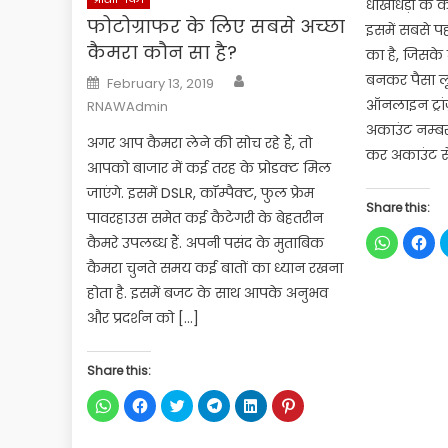
धोखाधड़ी के क
फोटोग्राफर के लिए सबसे अच्छा
इसमें सबसे प
कैमरा कौन सा है?
का है, जिसक
Author
Posted
बनकर पैसा लूट
February 13, 2019
on
ऑनलाइन ट्रां
RNAWAdmin
अकाउंट नम्बर 
अगर आप कैमरा लेने की सोच रहे हैं, तो
कर अकाउंट से
आपको बाजार में कई तरह के प्रोडक्ट मिल
जाएंगे. इसमें DSLR, कॉम्पैक्ट, फुल फ्रेम
Share this:
पावरहाउस समेत कई कैटेगरी के बेहतरीन
Click
Cli
कैमरे उपलब्ध हैं. अपनी पसंद के मुताबिक
to
to
share
sha
कैमरा चुनते समय कई बातों का ध्यान रखना
on
on
WhatsApp
Fac
होता है. इसमें बजट के साथ आपके अनुभव
(Opens
(Op
in
in
और प्रदर्शन को […]
new
ne
window)
win
Share this:
Click
Click
Click
Click
Click
Click
to
to
to
to
to
to
share
share
share
share
share
share
on
on
on
on
on
on