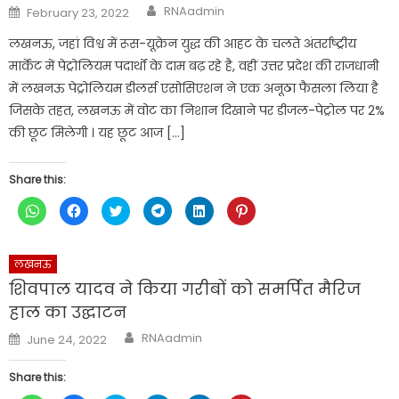
Author
Posted
RNAadmin
February 23, 2022
on
लखनऊ, जहां विश्व में रूस-यूक्रेन युद्ध की आहट के चलते अंतर्राष्ट्रीय
मार्केट में पेट्रोलियम पदार्थों के दाम बढ़ रहे है, वहीं उत्तर प्रदेश की राजधानी
में लखनऊ पेट्रोलियम डीलर्स एसोसिएशन ने एक अनूठा फैसला लिया है
जिसके तहत, लखनऊ में वोट का निशान दिखाने पर डीजल-पेट्रोल पर 2%
की छूट मिलेगी । यह छूट आज […]
Share this:
Click
Click
Click
Click
Click
Click
to
to
to
to
to
to
share
share
share
share
share
share
on
on
on
on
on
on
WhatsApp
Facebook
Twitter
Telegram
LinkedIn
Pinterest
(Opens
(Opens
(Opens
(Opens
(Opens
(Opens
लखनऊ
in
in
in
in
in
in
new
new
new
new
new
new
शिवपाल यादव ने किया गरीबों को समर्पित मैरिज
window)
window)
window)
window)
window)
window)
हाल का उद्घाटन
Author
Posted
RNAadmin
June 24, 2022
on
Share this: