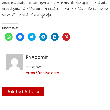
उद्घाटन समारोह में कथक नृत्य और ढोल नगाड़ों के साथ मुख्य अतिथि और
अन्य मेहमानों ने दक्षिण भारतीय इडली डोसा का स्वाद लिया और इस अवसर
पर काफी संख्या में लोग मौजुद रहे।
Share this:
Click
Click
Click
Click
Click
Click
to
to
to
to
to
to
share
share
share
share
share
share
on
on
on
on
on
on
WhatsApp
Facebook
Twitter
Telegram
LinkedIn
Pinterest
(Opens
(Opens
(Opens
(Opens
(Opens
(Opens
in
in
in
in
in
in
RNAadmin
new
new
new
new
new
new
window)
window)
window)
window)
window)
window)
Lucknow
https://rnalive.com
Related Articles