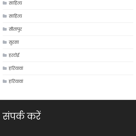
साहित्य
साहित्य
सीतापुर
सुरसा
हरदोई
हरियावां
हरियावां
संपर्क करें