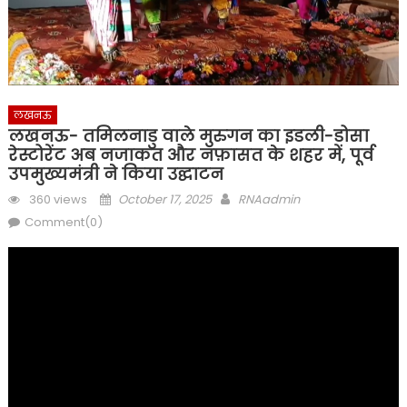
लखनऊ
लखनऊ- तमिलनाडु वाले मुरुगन का इडली-डोसा
रेस्टोरेंट अब नजाकत और नफ़ासत के शहर में, पूर्व
उपमुख्यमंत्री ने किया उद्घाटन
Posted
Author
360 views
October 17, 2025
RNAadmin
on
Comment(0)