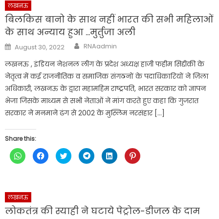
लखनऊ
बिलकिस बानो के साथ नहीं भारत की सभी महिलाओं
के साथ अन्याय हुआ …मुर्तुजा अली
Author
Posted
RNAadmin
August 30, 2022
on
लखनऊ , इंडियन नेशनल लीग के प्रदेश अध्यक्ष हाजी फहीम सिद्दीक़ी के
नेतृत्व में कई राजनीतिक व समाजिक संगठनों के पदाधिकारियों ने ज़िला
अधिकारी, लखनऊ के द्वारा महामहिम राष्ट्रपति, भारत सरकार को ज्ञापन
भेजा जिसके माध्यम से सभी नेताओं ने मांग करते हुए कहा कि गुजरात
सरकार ने मनमाने ढंग से 2002 के मुस्लिम नरसंहार […]
Share this:
Click
Click
Click
Click
Click
Click
to
to
to
to
to
to
share
share
share
share
share
share
on
on
on
on
on
on
WhatsApp
Facebook
Twitter
Telegram
LinkedIn
Pinterest
(Opens
(Opens
(Opens
(Opens
(Opens
(Opens
in
in
in
in
in
in
new
new
new
new
new
new
लखनऊ
window)
window)
window)
window)
window)
window)
लोकतंत्र की स्याही ने घटाये पेट्रोल-डीजल के दाम