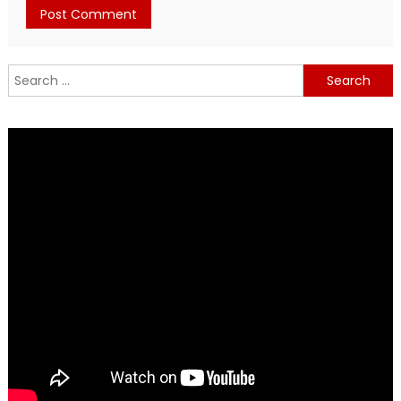
Search
for: