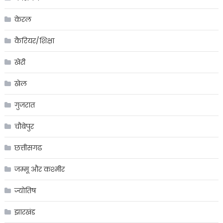
केरल
कैरियर/शिक्षा
खेरी
खेल
गुजरात
चौबेपुर
छत्तीसगढ
जम्मू और कश्मीर
ज्योतिष
झारखंड