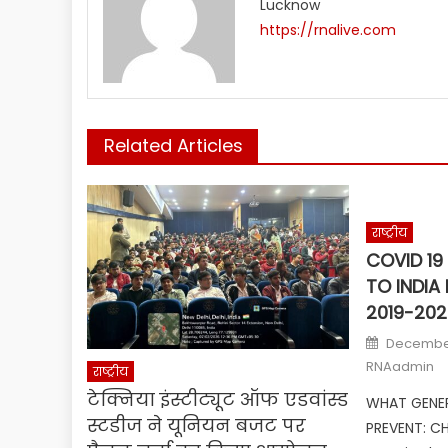
Lucknow
https://rnalive.com
Related Articles
राष्ट्रीय
COVID 19
TO INDIA
2019-202
Posted
December
on
RNAadmin
राष्ट्रीय
टेक्निया इंस्टीट्यूट ऑफ एडवांस्ड
WHAT GENER
स्टडीज ने यूनियन बजट पर
PREVENT: C