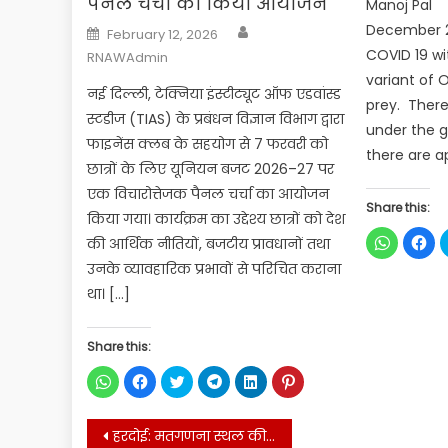
पैनल चर्चा का किया आयोजन
Manoj Pal N
Author
Posted
December 2
February 12, 2026
on
COVID 19 w
RNAWAdmin
variant of 
नई दिल्ली, टेक्निया इंस्टीट्यूट ऑफ एडवांस्ड
prey. There
स्टडीज (TIAS) के प्रबंधन विज्ञान विभाग द्वारा
under the gr
फाइनेंस क्लब के सहयोग से 7 फरवरी को
there are a
छात्रों के लिए यूनियन बजट 2026–27 पर
एक विचारोत्तेजक पैनल चर्चा का आयोजन
Share this:
किया गया। कार्यक्रम का उद्देश्य छात्रों को देश
Click
Cli
की आर्थिक नीतियों, बजटीय प्रावधानों तथा
to
to
share
sha
उनके व्यावहारिक प्रभावों से परिचित कराना
on
on
WhatsApp
Fac
था। […]
(Opens
(Op
in
in
new
ne
window)
win
Share this:
Click
Click
Click
Click
Click
Click
to
to
to
to
to
to
share
share
share
share
share
share
on
on
on
on
on
on
Post
WhatsApp
Facebook
Twitter
Telegram
LinkedIn
Pinterest
हरदोई: मतगणना स्थल की सुरक्षा करते हुए हंगामा करने वाले 100 सपाईयों पर एफआईआर
(Opens
(Opens
(Opens
(Opens
(Opens
(Opens