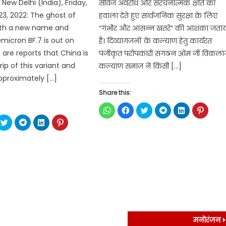
ew Delhi (India), Friday,
सीवेज अवरोध और संरचनात्मक क्षति का
3, 2022: The ghost of
हवाला देते हुए सार्वजनिक सुरक्षा के लिए
ith a new name and
“गंभीर और आसन्न खतरे” की आशंका जताय
Omicron BF.7 is out on
है। दिव्यांगजनों के कल्याण हेतु कार्यरत
 are reports that China is
पंजीकृत परोपकारी संगठन ओम जी विकलां
ip of this variant and
कल्याण समाज ने किसी […]
pproximately […]
Share this:
Click
Click
Click
Click
Click
Click
to
to
to
to
to
to
ck
Click
Click
Click
Click
share
share
share
share
share
share
to
to
to
to
on
on
on
on
on
on
re
share
share
share
share
WhatsApp
Facebook
Twitter
Telegram
LinkedIn
Pintere
on
on
on
on
(Opens
(Opens
(Opens
(Opens
(Opens
(Opens
ebook
Twitter
Telegram
LinkedIn
Pinterest
in
in
in
in
in
in
ens
(Opens
(Opens
(Opens
(Opens
new
new
new
new
new
new
in
in
in
in
window)
window)
window)
window)
window)
window
w
new
new
new
new
dow)
window)
window)
window)
window)
मनोरंजन