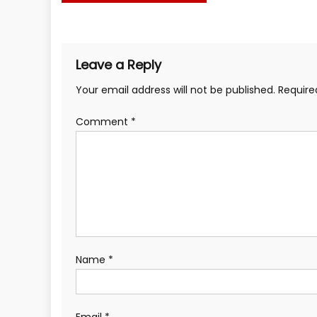
navigation
in
in
in
in
in
in
new
new
new
new
new
new
window)
window)
window)
window)
window)
window)
Leave a Reply
Your email address will not be published.
Require
Comment
*
Name
*
Email
*