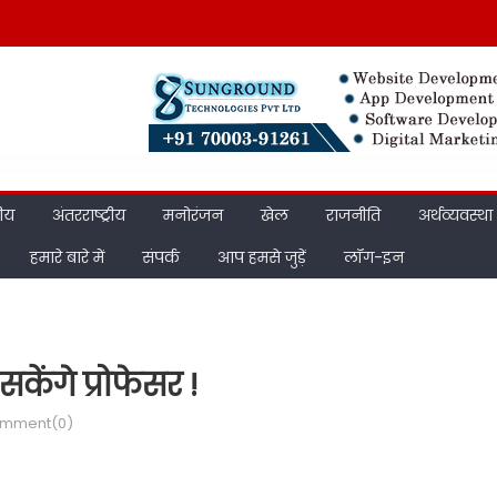
रीय
अंतरराष्ट्रीय
मनोरंजन
खेल
राजनीति
अर्थव्यवस्था
हमारे बारे में
संपर्क
आप हमसे जुड़ें
लॉग-इन
ेंगे प्रोफेसर !
mment(0)