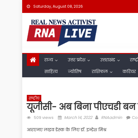
Skip
Saturday, August 08, 2026
to
content
राज्य
उत्तर प्रदेश
उत्तराखंड
राष्ट्
साहित्य
ज्योतिष
राशिफल
करियर
राष्ट्रीय
यूजीसी- अब बिना पीएचडी बन सक
Posted
Author
509 views
March 14, 2022
RNAadmin
Co
on
आरएनए लाइव डेस्क के लिए डॉ. इन्द्रेश मिश्र