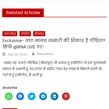
Related Articles
उत्तर प्रदेश
राष्ट्रीय
सीतापुर
Exclusive- क्या मानव तस्करी की शिकार है पीड़िता?
सिर्फ @RNA LIVE पर-
Author
Posted
RNAadmin
July 20, 2022
on
-खबर राह चलते-मिश्रिख (सीतापुर)। मैं अनाथ हूं इसीलिए तो इस पुरूषवादी
समाज में अभागी हूं, 50 हजार में खरीदा गया। डेढ़ लाख में बिकने वाली थी,
गर्भ से हूं इसीलिए, मैं भागी हूं!
Share this:
Click
Click
Click
Click
Click
Click
to
to
to
to
to
to
share
share
share
share
share
share
on
on
on
on
on
on
WhatsApp
Facebook
Twitter
Telegram
LinkedIn
Pinterest