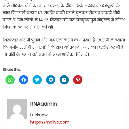
ताले तोड़कर चोरी करता था। घटना के दौरान एक सदस्य बाहर स्कूटी के
साथ निगरानी करता था, जबकि बाकी घर में घुसकर जेवर व नकदी चोरी
करते थे। इन लोगों ने 14-15 सितंबर की रात रामकृष्णपुरी मोहल्ले में सौरभ
मिश्रा के बंद घर से चोरी की थी।
गिरफ्तार आरोपी पुराने और अभ्यस्त किस्म के अपराधी हैं। एएसपी ने बताया
कि मनीष रस्तोगी सुनार होने के साथ कोतवाली नगर का हिस्ट्रीशीटर भी है,
जो चोरी के गहनों को बेचने में अहम भूमिका निभाई I
Share this:
Click
Click
Click
Click
Click
Click
to
to
to
to
to
to
share
share
share
share
share
share
on
on
on
on
on
on
WhatsApp
Facebook
Twitter
Telegram
LinkedIn
Pinterest
(Opens
(Opens
(Opens
(Opens
(Opens
(Opens
in
in
in
in
in
in
RNAadmin
new
new
new
new
new
new
window)
window)
window)
window)
window)
window)
Lucknow
https://rnalive.com