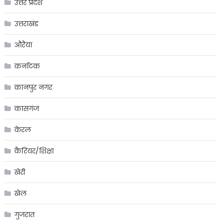
उत्तर प्रदेश
उत्तराखंड
औरैया
कर्नाटक
कानपुर नगर
कासगंज
केरल
कैरियर/शिक्षा
खेरी
खेल
गुजरात