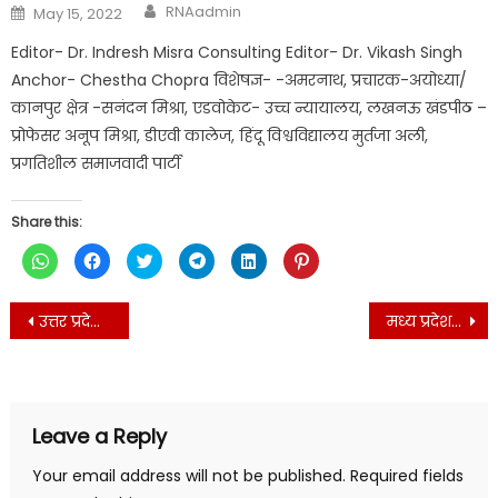
Author
Posted
RNAadmin
May 15, 2022
on
Editor- Dr. Indresh Misra Consulting Editor- Dr. Vikash Singh
Anchor- Chestha Chopra विशेषज्ञ- -अमरनाथ, प्रचारक-अयोध्या/
कानपुर क्षेत्र -सनंदन मिश्रा, एडवोकेट- उच्च न्यायालय, लखनऊ खंडपीठ –
प्रोफेसर अनूप मिश्रा, डीएवी कालेज, हिंदू विश्वविद्यालय मुर्तजा अली,
प्रगतिशील समाजवादी पार्टी
Share this:
Click
Click
Click
Click
Click
Click
to
to
to
to
to
to
share
share
share
share
share
share
on
on
on
on
on
on
Post
WhatsApp
Facebook
Twitter
Telegram
LinkedIn
Pinterest
उत्तर प्रदेश- मुख्यमंत्री ने दिये उच्च शिक्षण संस्थानों के विभिन्न मानकों के जाँच के आदेश
मध्य प्रदेश-मृतकों व घायलों हेतु सपा प्रदेश सचिव ने की मुआवजे की मांग
(Opens
(Opens
(Opens
(Opens
(Opens
(Opens
navigation
in
in
in
in
in
in
new
new
new
new
new
new
window)
window)
window)
window)
window)
window)
Leave a Reply
Your email address will not be published.
Required fields