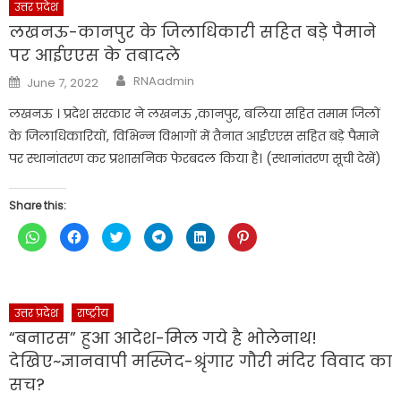
(Opens
(Opens
(Opens
(Opens
(Opens
(Opens
उत्तर प्रदेश
in
in
in
in
in
in
new
new
new
new
new
new
लखनऊ-कानपुर के जिलाधिकारी सहित बड़े पैमाने
window)
window)
window)
window)
window)
window)
पर आईएएस के तबादले
Author
Posted
RNAadmin
June 7, 2022
on
लखनऊ । प्रदेश सरकार ने लखनऊ ,कानपुर, बलिया सहित तमाम जिलों
के जिलाधिकारियों, विभिन्‍न विभागों में तैनात आईएएस सहित बड़े पैमाने
पर स्थानांतरण कर प्रशासनिक फेरबदल किया है। (स्थानांतरण सूची देखें)
Share this:
Click
Click
Click
Click
Click
Click
to
to
to
to
to
to
share
share
share
share
share
share
on
on
on
on
on
on
WhatsApp
Facebook
Twitter
Telegram
LinkedIn
Pinterest
(Opens
(Opens
(Opens
(Opens
(Opens
(Opens
in
in
in
in
in
in
new
new
new
new
new
new
उत्तर प्रदेश
राष्ट्रीय
window)
window)
window)
window)
window)
window)
“बनारस” हुआ आदेश-मिल गये है भोलेनाथ!
देखिए~ज्ञानवापी मस्जिद-श्रृंगार गौरी मंदिर विवाद का
सच?