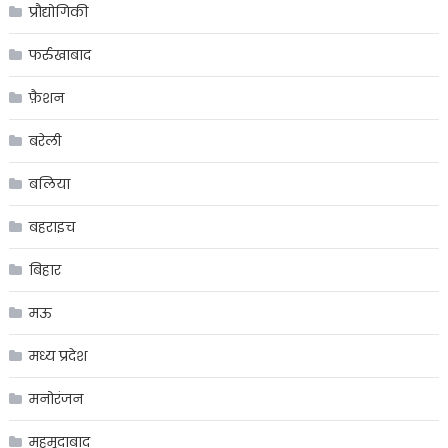
प्रौद्योगिकी
फर्रुखाबाद
फ़ैशन
बरेली
बलिया
बहराइच
बिहार
मऊ
मध्य प्रदेश
मनोरंजन
महमूदाबाद