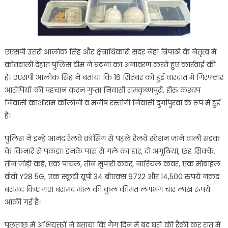
एएसपी उत्तरी आलोक सिंह और क्षेत्राधिकारी सदर नेहा त्रिपाठी के नेतृत्व में
कोतवाली देहात पुलिस टीम ने घटना का अनावरण करते हुए कार्रवाई की
है। एएसपी आलोक सिंह ने बताया कि 16 सितंबर को हुई वारदात में गिरफ्तार
आरोपियों की पहचान करन गुप्ता निवासी रामकृष्णपुरी, हीरु कश्यप
निवासी काशीराम कॉलोनी व मनीष रस्तोगी निवासी दुर्गापुरवा के रूप में हुई
है।
पुलिस ने इन्हें आनंद रेलवे क्रॉसिंग से पहले रेलवे स्टेशन जाने वाली सड़क
के किनारे से पकड़ा। इनके पास से गले का हार, दो अंगूठियां, छह सिक्के,
तीन जोड़ी कड़े, एक पायल, तीन सुपारी कवर, नारियल कवर, एक मोबाइल
वीवो Y28 5G, एक स्कूटी यूपी 34 बीएक्स 9722 और 14,500 रुपये नकद
बरामद किए गए। बरामद माल की कुल कीमत लगभग चार लाख रुपये
आंकी गई है।
पूछताछ में अभियुक्तों ने बताया कि गैंग दिन में बंद घरों की रैकी कर रात में