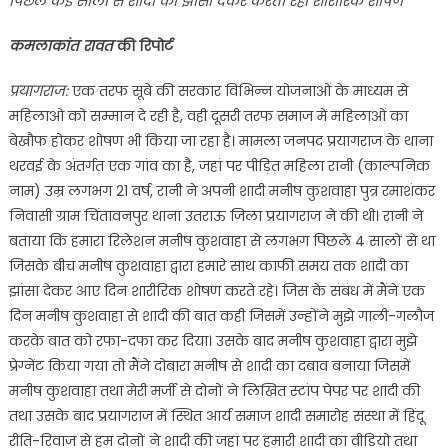
पिछले कई सालों से शादी का झांसा देकर करता रहा शारीरिक शोषण
कमलाकांत रावत
की रिपोर्ट
प्रयागराज:
एक तरफ सूबे की सरकार विभिन्न योजनाओं के माध्यम से
महिलाओ को सम्मान दे रही है, वही दूसरी तरफ समाज में महिलाओं का
बेखौफ होकर शोषण भी किया जा रहा है। मामला जनपद प्रयागराज के थाना
थरवई के अंतर्गत एक गांव का है, जहां पर पीड़ित महिला रानी (काल्पनिक
नाम) उम्र लगभग 21 वर्ष, रानी ने अपनी शादी मनीष कुशवाहा पुत्र रमाशंकर
निवासी ग्राम चिंतावनपुर थाना उतराऊ जिला प्रयागराज ने की थी। रानी ने
बताया कि हमारा रिलेशन मनीष कुशवाहा से लगभग पिछले 4 सालों से था
जिसके बीच मनीष कुशवाहा द्वारा हमारे साथ काफी समय तक शादी का
झांसा देकर आए दिन शारीरिक शोषण करते रहे। जिस के संबंध में मैंने एक
दिन मनीष कुशवाहा से शादी की बात कही जिसमें उन्होंने मुझे गाली-गलौज
करके बात को रफा-दफा कर दिया। उसके बाद मनीष कुशवाहा द्वारा मुझे
प्रेग्नेंट किया गया तो मैंने दोबारा मनीष से शादी का दबाव बनाया जिसमें
मनीष कुशवाहा तथा मेरी मर्जी से दोनों ने लिखित स्टांप पेपर पर शादी की
तथा उसके बाद प्रयागराज में स्थित आर्य समाज शादी समारोह संस्था में हिंदू
रीति-रिवाज से हम दोनों ने शादी की जहां पर हमारी शादी का वीडियो तथा