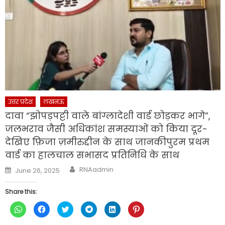
उत्तर प्रदेश
लखनऊ
दावा “झोपड़पट्टी वाले बांग्लादेशी वार्ड छोड़कर भागे”,
जलभराव जैसी अधिकांश समस्याओं को किया दूर-
देखिए फ़िजा ज़मीरुद्दीन के साथ जानकीपुरम प्रथम
वार्ड का हालचाल सभासद प्रतिनिधि के साथ
Author
Posted
RNAadmin
June 26, 2025
on
Share this:
Click
Click
Click
Click
Click
Click
to
to
to
to
to
to
share
share
share
share
share
share