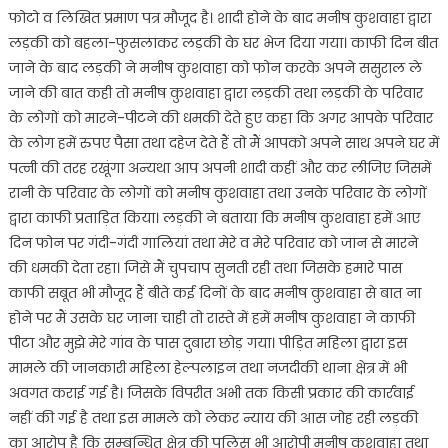
फोटो व लिखित प्रमाण पत्र मौजूद है। शादी होने के बाद मनीष कुशवाहा द्वारा
लड़की को बहला-फुसलाकर लड़की के घर भेज दिया गया। काफी दिन बीत
जाने के बाद लड़की ने मनीष कुशवाहा को फोन करके अपने ससुराल ले
जाने की बात कही तो मनीष कुशवाहा द्वारा लड़की तथा लड़की के परिवार
के लोगों को मारने-पीटने की धमकी देते हुए कहा कि अगर आपके परिवार
के लोग हमें रुपए पैसा तथा दहेज देते हैं तो मैं आपको अपने साथ अपने घर में
पत्नी की तरह रखूंगा अन्यथा आप अपनी शादी कहीं और कर लीजिए जिसमें
रानी के परिवार के लोगों को मनीष कुशवाहा तथा उनके परिवार के लोगों
द्वारा काफी प्रताड़ित किया। लड़की ने बताया कि मनीष कुशवाहा हमें आए
दिन फोन पर गंदी-गंदी गालियां तथा मेरे व मेरे परिवार को जान से मारने
की धमकी देता रहा। जिसे मैं चुपचाप सुनती रही तथा जिसके हमारे पास
काफी सबूत भी मौजूद हैं बीते कई दिनों के बाद मनीष कुशवाहा से बात ना
होने पर मैं उसके घर जाना चाही तो रास्ते में हमें मनीष कुशवाहा ने काफी
पीटा और मुझे मेरे गांव के पास दुबारा छोड़ गया। पीड़ित महिला द्वारा इस
मामले की जानकारी महिला हेल्पलाइन तथा नजदीकी थाना क्षेत्र में भी
अवगत कराई गई है। जिसके विपरीत अभी तक किसी प्रकार की कार्रवाई
नहीं की गई है तथा इस मामले को लेकर न्याय की आस जोह रही लड़की
का आरोप है कि सम्बन्धित क्षेत्र की पुलिस भी आरोपी मनीष कुशवाहा तथा