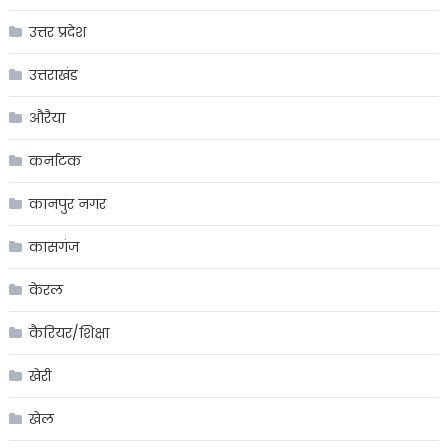
उत्तर प्रदेश
उत्तराखंड
औरैया
कर्नाटक
कानपुर नगर
कासगंज
केरल
कैरियर/शिक्षा
खेरी
खेल