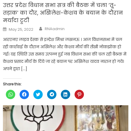
उत्तर प्रदेश विधान सभा सत्र की बैठक में चला ‘तू-
तड़ाक’ का दौर, अखिलेश-केशव के बयान के दौरान
मर्यादा टूटी
Author
Posted
RNAadmin
May 25, 2022
on
आरएनए लाइव डेस्क से इन्द्रेश मिश्रा लखनऊ । आज विधानसभा में चल
रही कार्रवाई के दौरान अखिलेश और केशव मौर्य की तीखी नोकझोंक हो
गई। यह स्थिति उस समय उत्पन्न हुई जब विधान सभा की चल रही बैठक में
केशव प्रसाद मौर्य के दिये जा रहे बयान पर अखिलेश यादव नाराज हो गये।
अपने द्वारा […]
Share this:
Click
Click
Click
Click
Click
Click
to
to
to
to
to
to
share
share
share
share
share
share
on
on
on
on
on
on
WhatsApp
Facebook
Twitter
Telegram
LinkedIn
Pinterest
(Opens
(Opens
(Opens
(Opens
(Opens
(Opens
in
in
in
in
in
in
new
new
new
new
new
new
window)
window)
window)
window)
window)
window)