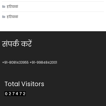
हरियावां
हरियावां
संपर्क करें
+91-8081433955
+91-9984842001
Total Visitors