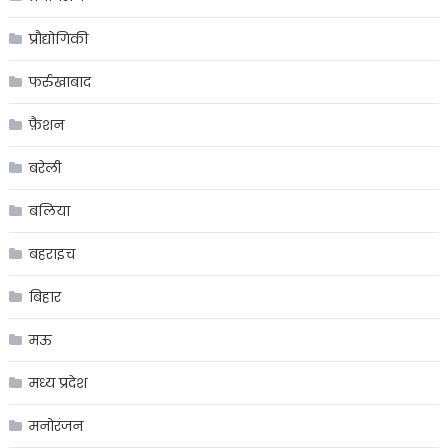
प्रौद्योगिकी
फर्रुखाबाद
फ़ैशन
बरेली
बलिया
बहराइच
बिहार
मऊ
मध्य प्रदेश
मनोरंजन