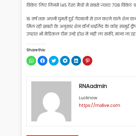
विकेट लिए जिनमें 145 टेस्ट मैचों में सबसे ज्यादा 708 विकेट च
16 वर्ष तक अपनी घुमती हुई गेंदबाज़ी से राज करने वाले शेन वार
मिल रही ख़बरों के अनुसार शेन वॉर्न थाईलैंड के कोह सामुई द्वीप
उपरांत भी मेडिकल टीम उन्हें होश में नहीं ला सकी, माना जा रह
Share this:
Click
Click
Click
Click
Click
Click
to
to
to
to
to
to
share
share
share
share
share
share
on
on
on
on
on
on
WhatsApp
Facebook
Twitter
Telegram
LinkedIn
Pinterest
(Opens
(Opens
(Opens
(Opens
(Opens
(Opens
in
in
in
in
in
in
RNAadmin
new
new
new
new
new
new
window)
window)
window)
window)
window)
window)
Lucknow
https://rnalive.com