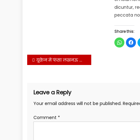
dicuntur, r
peccata no
Share this:
Click
Cli
to
to
share
sha
on
on
WhatsApp
Fac
यूक्रेन में फंसा लखनऊ का छात्र सकुशल लौटा, परिजनों की लौटी मुस्कान
(Opens
(Op
in
in
new
ne
window)
win
Leave a Reply
Your email address will not be published.
Require
Comment
*