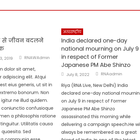
अंतरराष्ट्रीय
्ध से जीवन बदलने
India declared one-day
बक
national mourning on July 9
in respect of Former
RNAWAdmin
3, 2019
Japanese PM Abe Shinzo
 dolor sit amet,
RNAadmin
July 8, 2022
adipiscing elit. Atqui
est eius generis, ut sit in
Riya (RNA Live, New Delhi) India
extrerno bonorum. Non
declared one-day national mourni
igitur ne illud quidem.
on July 9 in respect of Former
 coniunctio confusioque
Japanese PM Abe Shinzo
men a philosophis ratione
assassinated this morning while
nguitur. Utilitatis causa
delivering a campaign speech.He wil
t quaesita. Sed
always be remembered as a great
a communia esse
friend of India. In one of the latest