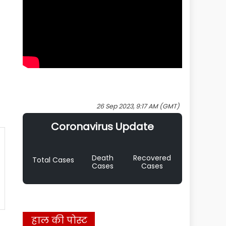
26 Sep 2023, 9:17 AM (GMT)
Coronavirus Update
Death
Recovered
Total Cases
Cases
Cases
हाल की पोस्ट