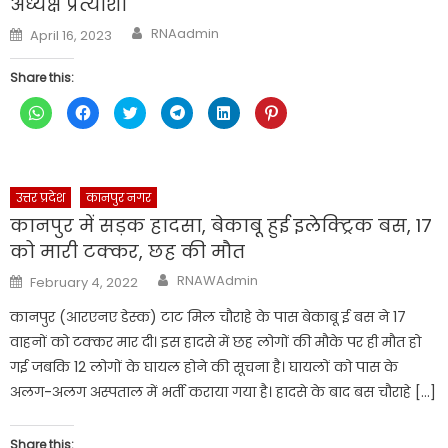
अध्यक्ष प्रत्याशी
Author
Posted
RNAadmin
April 16, 2023
on
Share this:
Click
Click
Click
Click
Click
Click
to
to
to
to
to
to
share
share
share
share
share
share
on
on
on
on
on
on
WhatsApp
Facebook
Twitter
Telegram
LinkedIn
Pinterest
(Opens
(Opens
(Opens
(Opens
(Opens
(Opens
in
in
in
in
in
in
new
new
new
new
new
new
उत्तर प्रदेश
कानपुर नगर
window)
window)
window)
window)
window)
window)
कानपुर में सड़क हादसा, बेकाबू हुई इलेक्ट्रिक बस, 17
को मारी टक्कर, छह की मौत
Author
Posted
RNAWAdmin
February 4, 2022
on
कानपुर (आरएनए डेस्क) टाट मिल चौराहे के पास बेकाबू ई बस ने 17
वाहनों को टक्कर मार दी। इस हादसे में छह लोगों की मौके पर ही मौत हो
गई जबकि 12 लोगों के घायल होने की सूचना है। घायलों को पास के
अलग-अलग अस्पताल में भर्ती कराया गया है। हादसे के बाद बस चौराहे […]
Share this: