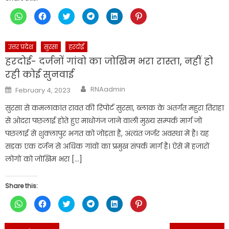
Click
Click
Click
Click
Click
Click
to
to
to
to
to
to
share
share
share
share
share
share
on
on
on
on
on
on
WhatsApp
Facebook
Twitter
Telegram
LinkedIn
Pinterest
(Opens
(Opens
(Opens
(Opens
(Opens
(Opens
उत्तर प्रदेश
सुरसा
हरदोई
in
in
in
in
in
in
new
new
new
new
new
new
हरदोई- दर्जनों गांवो का जोखिम भरा रास्ता, नहीं हो
window)
window)
window)
window)
window)
window)
रही कोई सुनवाई
Author
Posted
RNAadmin
February 4, 2023
on
सुरसा से कमलाकांत रावत की रिपोर्ट सुरसा, ब्लाक के अंतर्गत महुरा तिराहा
से ओदरा पछलाई होते हुए माधोगंज जाने वाली मुख्य सम्पर्क मार्ग जो
पछलाई से शुक्लापुर भगत को जोड़ता है, अंत्यंत जर्जर अवस्था में है। यह
सड़क एक दर्जन से अधिक गांवों का प्रमुख संपर्क मार्ग है। ऐसे में हजारों
लोगों को जोखिम भरा […]
Share this:
Click
Click
Click
Click
Click
Click
to
to
to
to
to
to
share
share
share
share
share
share
on
on
on
on
on
on
WhatsApp
Facebook
Twitter
Telegram
LinkedIn
Pinterest