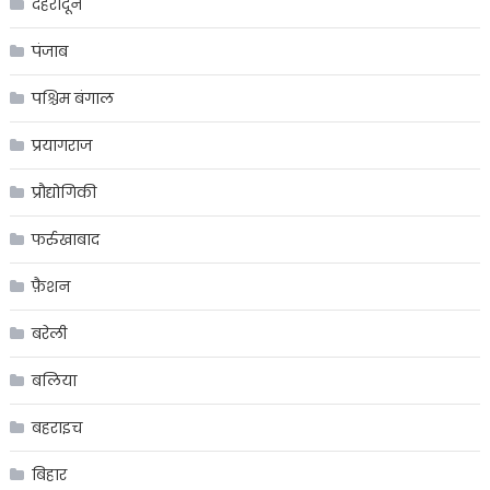
देहरादून
पंजाब
पश्चिम बंगाल
प्रयागराज
प्रौद्योगिकी
फर्रुखाबाद
फ़ैशन
बरेली
बलिया
बहराइच
बिहार