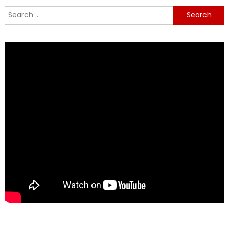
Search
for: