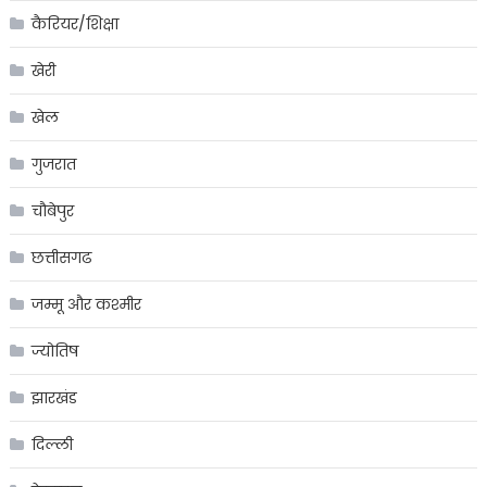
कैरियर/शिक्षा
खेरी
खेल
गुजरात
चौबेपुर
छत्तीसगढ
जम्मू और कश्मीर
ज्योतिष
झारखंड
दिल्ली