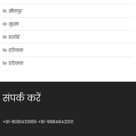
सीतापुर
सुरसा
हरदोई
हरियावां
हरियावां
संपर्क करें
+91-8081433955
+91-9984842001