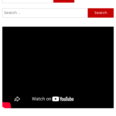
for:
Search
for: