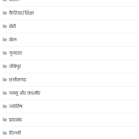
कैरियर/शिक्षा
खेरी
खेल
गुजरात
चौबेपुर
छत्तीसगढ
जम्मू और कश्मीर
ज्योतिष
झारखंड
दिल्ली