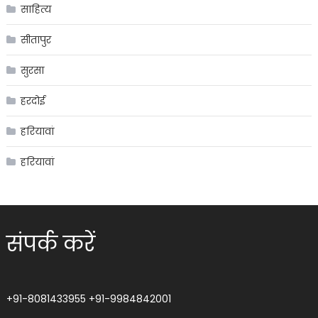
साहित्य
सीतापुर
सुरसा
हरदोई
हरियावां
हरियावां
संपर्क करें
+91-8081433955
+91-9984842001