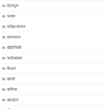
देहरादून
पंजाब
पश्चिम बंगाल
प्रयागराज
प्रौद्योगिकी
फर्रुखाबाद
फ़ैशन
बरेली
बलिया
बहराइच