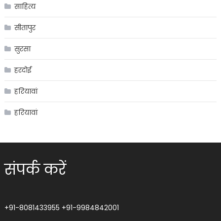
साहित्य
सीतापुर
सुरसा
हरदोई
हरियावां
हरियावां
संपर्क करें
+91-8081433955
+91-9984842001