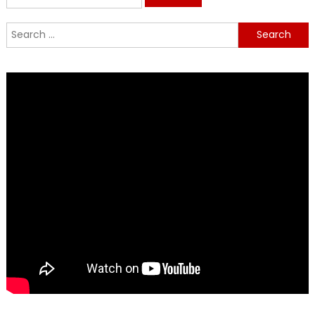
for:
Search
for: