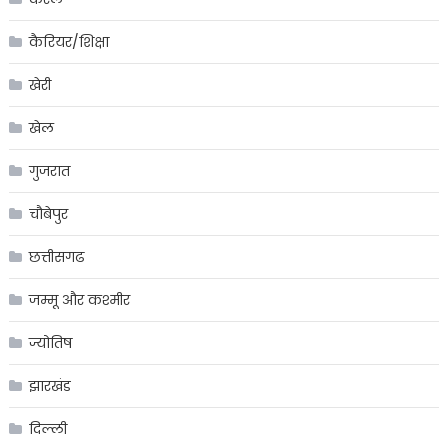
कैरियर/शिक्षा
खेरी
खेल
गुजरात
चौबेपुर
छत्तीसगढ
जम्मू और कश्मीर
ज्योतिष
झारखंड
दिल्ली