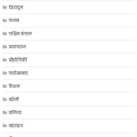
देहरादून
पंजाब
पश्चिम बंगाल
प्रयागराज
प्रौद्योगिकी
फर्रुखाबाद
फ़ैशन
बरेली
बलिया
बहराइच