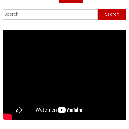
for:
Search
for: