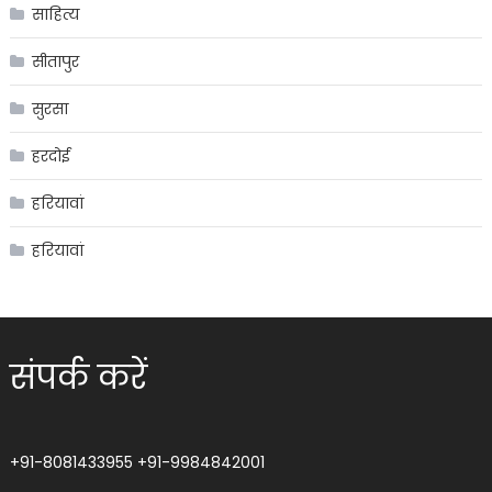
साहित्य
सीतापुर
सुरसा
हरदोई
हरियावां
हरियावां
संपर्क करें
+91-8081433955
+91-9984842001