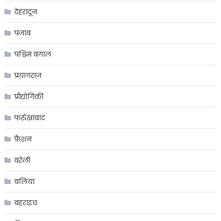
देहरादून
पंजाब
पश्चिम बंगाल
प्रयागराज
प्रौद्योगिकी
फर्रुखाबाद
फ़ैशन
बरेली
बलिया
बहराइच