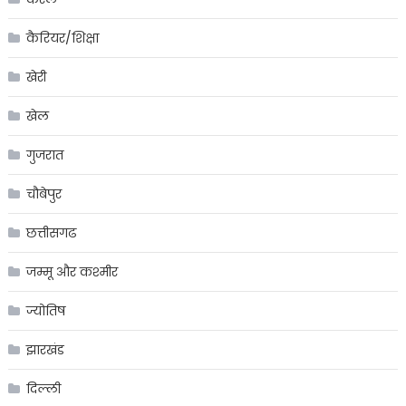
कैरियर/शिक्षा
खेरी
खेल
गुजरात
चौबेपुर
छत्तीसगढ
जम्मू और कश्मीर
ज्योतिष
झारखंड
दिल्ली