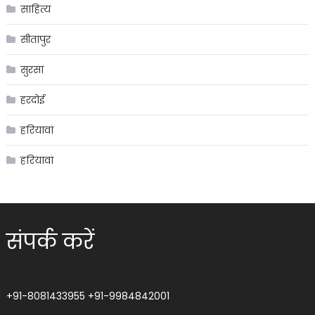
साहित्य
सीतापुर
सुरसा
हरदोई
हरियावां
हरियावां
संपर्क करें
+91-8081433955
+91-9984842001