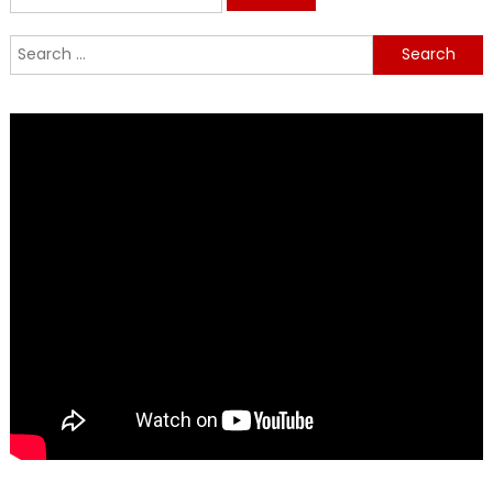
for:
Search
for: