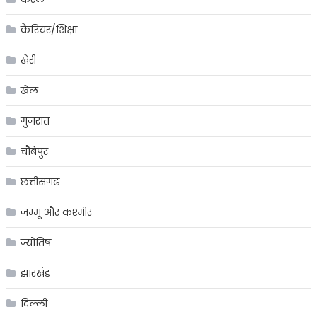
कैरियर/शिक्षा
खेरी
खेल
गुजरात
चौबेपुर
छत्तीसगढ
जम्मू और कश्मीर
ज्योतिष
झारखंड
दिल्ली