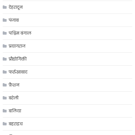
देहरादून
पंजाब
पश्चिम बंगाल
प्रयागराज
प्रौद्योगिकी
फर्रुखाबाद
फ़ैशन
बरेली
बलिया
बहराइच