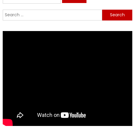
for:
Search
for: