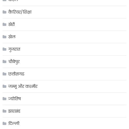
कैरियर/शिक्षा
खेरी
खेल
गुजरात
चौबेपुर
छत्तीसगढ
जम्मू और कश्मीर
ज्योतिष
झारखंड
दिल्ली