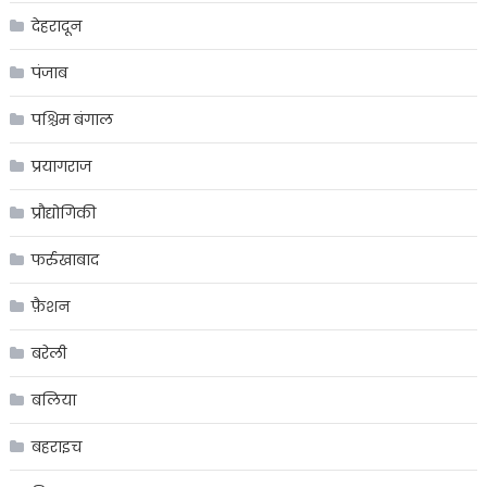
देहरादून
पंजाब
पश्चिम बंगाल
प्रयागराज
प्रौद्योगिकी
फर्रुखाबाद
फ़ैशन
बरेली
बलिया
बहराइच