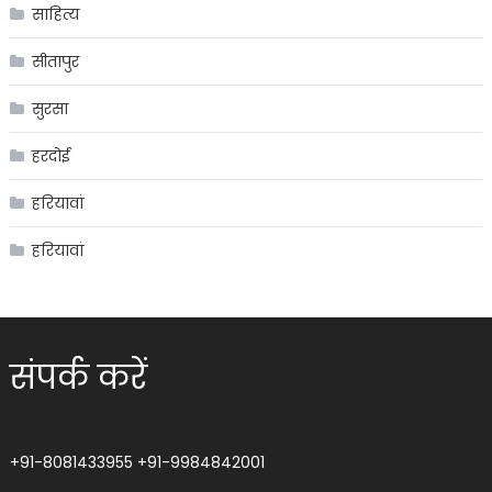
साहित्य
सीतापुर
सुरसा
हरदोई
हरियावां
हरियावां
संपर्क करें
+91-8081433955
+91-9984842001