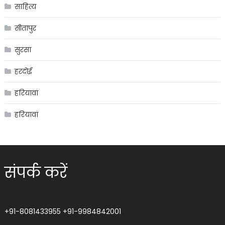
साहित्य
सीतापुर
सुरसा
हरदोई
हरियावां
हरियावां
संपर्क करें
+91-8081433955
+91-9984842001