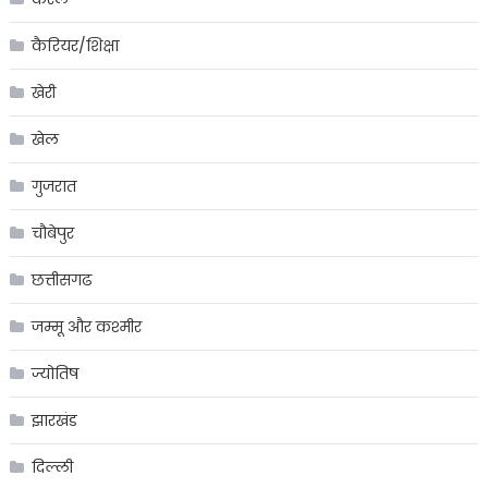
कैरियर/शिक्षा
खेरी
खेल
गुजरात
चौबेपुर
छत्तीसगढ
जम्मू और कश्मीर
ज्योतिष
झारखंड
दिल्ली