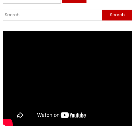
for:
Search
for: