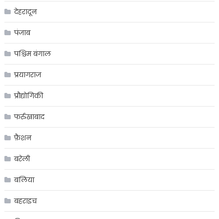
देहरादून
पंजाब
पश्चिम बंगाल
प्रयागराज
प्रौद्योगिकी
फर्रुखाबाद
फ़ैशन
बरेली
बलिया
बहराइच