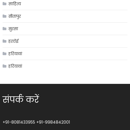
साहित्य
सीतापुर
सुरसा
हरदोई
हरियावां
हरियावां
संपर्क करें
+91-8081433955
+91-9984842001