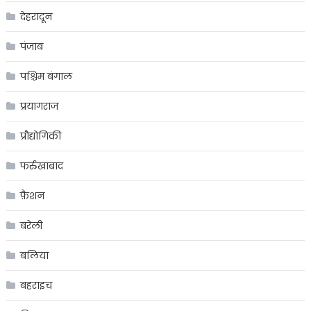
देहरादून
पंजाब
पश्चिम बंगाल
प्रयागराज
प्रौद्योगिकी
फर्रुखाबाद
फ़ैशन
बरेली
बलिया
बहराइच