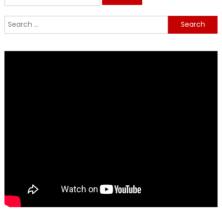
for:
Search
for: