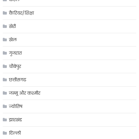
कैरियर/शिक्षा
खेरी
खेल
गुजरात
चौबेपुर
छत्तीसगढ
जम्मू और कश्मीर
ज्योतिष
झारखंड
दिल्ली