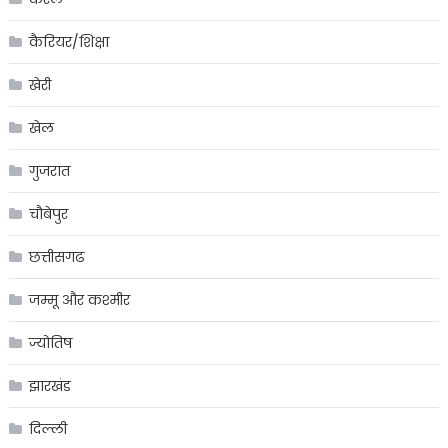
कैरियर/शिक्षा
खेरी
खेल
गुजरात
चौबेपुर
छत्तीसगढ
जम्मू और कश्मीर
ज्योतिष
झारखंड
दिल्ली