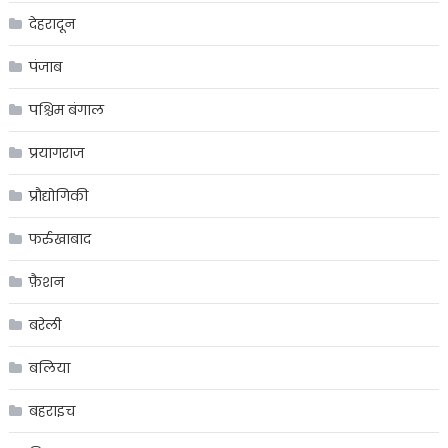
देहरादून
पंजाब
पश्चिम बंगाल
प्रयागराज
प्रौद्योगिकी
फर्रुखाबाद
फ़ैशन
बरेली
बलिया
बहराइच