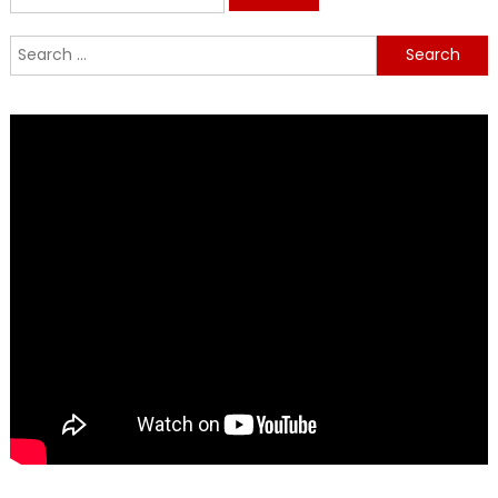
for:
Search
for: