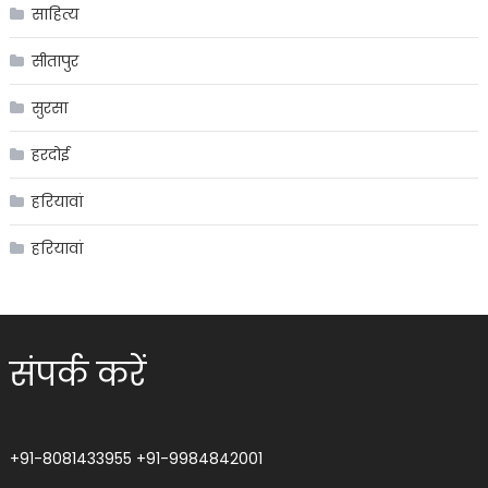
साहित्य
सीतापुर
सुरसा
हरदोई
हरियावां
हरियावां
संपर्क करें
+91-8081433955
+91-9984842001