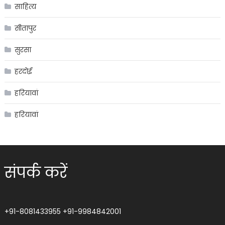
साहित्य
सीतापुर
सुरसा
हरदोई
हरियावां
हरियावां
संपर्क करें
+91-8081433955
+91-9984842001