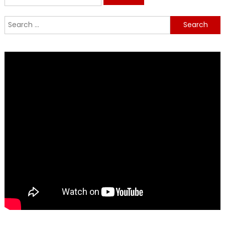
for:
Search
for: