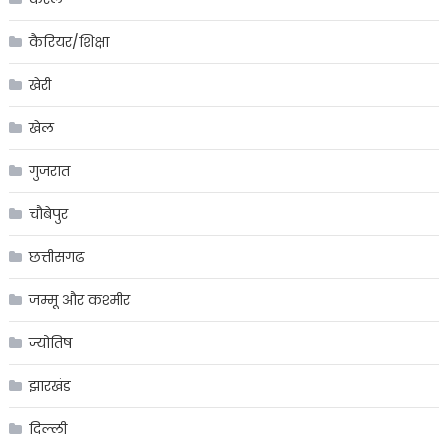
कैरियर/शिक्षा
खेरी
खेल
गुजरात
चौबेपुर
छत्तीसगढ
जम्मू और कश्मीर
ज्योतिष
झारखंड
दिल्ली