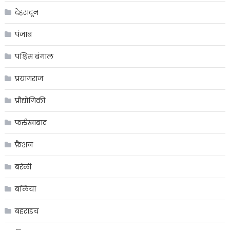
देहरादून
पंजाब
पश्चिम बंगाल
प्रयागराज
प्रौद्योगिकी
फर्रुखाबाद
फ़ैशन
बरेली
बलिया
बहराइच