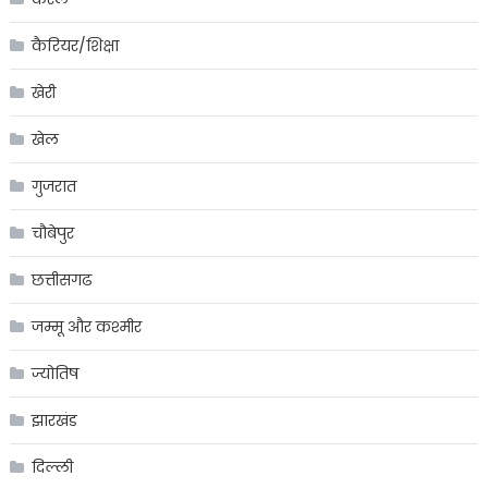
कैरियर/शिक्षा
खेरी
खेल
गुजरात
चौबेपुर
छत्तीसगढ
जम्मू और कश्मीर
ज्योतिष
झारखंड
दिल्ली