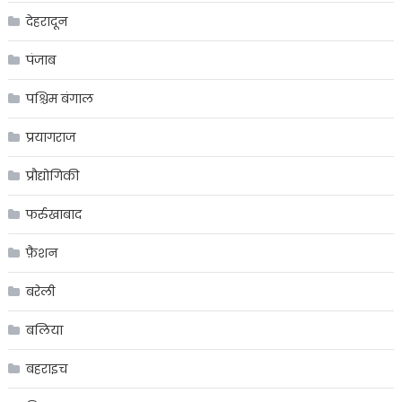
देहरादून
पंजाब
पश्चिम बंगाल
प्रयागराज
प्रौद्योगिकी
फर्रुखाबाद
फ़ैशन
बरेली
बलिया
बहराइच