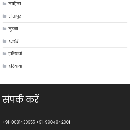
साहित्य
सीतापुर
सुरसा
हरदोई
हरियावां
हरियावां
संपर्क करें
+91-8081433955
+91-9984842001