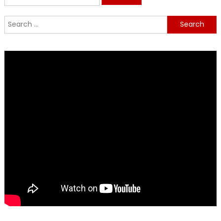
for:
Search
for: